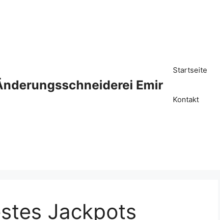
Startseite
Änderungsschneiderei Emir
Kontakt
estes Jackpots