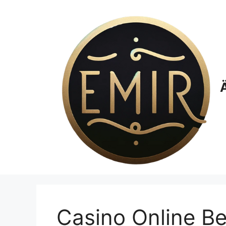
Zum
Inhalt
springen
Casino Online B