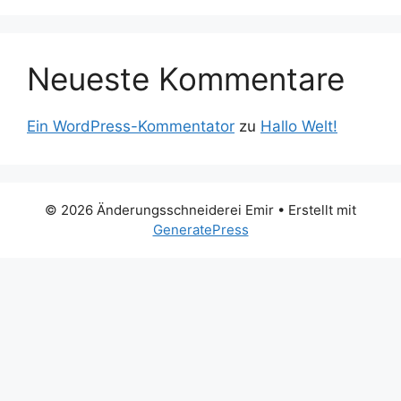
Neueste Kommentare
Ein WordPress-Kommentator
zu
Hallo Welt!
© 2026 Änderungsschneiderei Emir
• Erstellt mit
GeneratePress