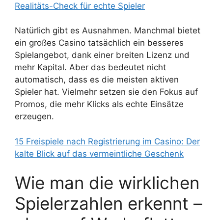
Realitäts-Check für echte Spieler
Natürlich gibt es Ausnahmen. Manchmal bietet
ein großes Casino tatsächlich ein besseres
Spielangebot, dank einer breiten Lizenz und
mehr Kapital. Aber das bedeutet nicht
automatisch, dass es die meisten aktiven
Spieler hat. Vielmehr setzen sie den Fokus auf
Promos, die mehr Klicks als echte Einsätze
erzeugen.
15 Freispiele nach Registrierung im Casino: Der
kalte Blick auf das vermeintliche Geschenk
Wie man die wirklichen
Spielerzahlen erkennt –