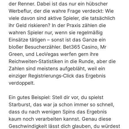
der Renner. Dabei ist das nur ein hübscher
Werbeflur, der die wahre Frage verdeckt: Wie
viele davon sind aktive Spieler, die tatsächlich
ihr Geld riskieren? In der Praxis zählen die
wahren Spieler nur, wenn sie regelmäßig
Einsätze tätigen – sonst ist das Ganze ein
bloßer Besucherzähler. Bet365 Casino, Mr
Green, und LeoVegas werfen gern ihre
Reichweiten‑Statistiken in die Runde, aber die
Zahlen sind meistens aufgebläht, weil ein
einziger Registrierungs‑Click das Ergebnis
verdoppelt.
Ein gutes Beispiel: Stell dir vor, du spielst
Starburst, das war ja schon immer so schnell,
dass du nach wenigen Spins das Ergebnis
kaum noch verarbeiten kannst. Genau diese
Geschwindigkeit lässt dich glauben, du würdest