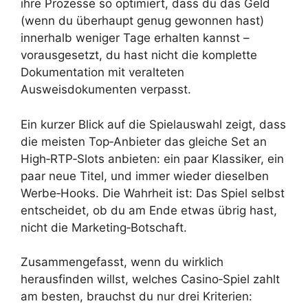
ihre Prozesse so optimiert, dass du das Geld
(wenn du überhaupt genug gewonnen hast)
innerhalb weniger Tage erhalten kannst –
vorausgesetzt, du hast nicht die komplette
Dokumentation mit veralteten
Ausweisdokumenten verpasst.
Ein kurzer Blick auf die Spielauswahl zeigt, dass
die meisten Top‑Anbieter das gleiche Set an
High‑RTP‑Slots anbieten: ein paar Klassiker, ein
paar neue Titel, und immer wieder dieselben
Werbe‑Hooks. Die Wahrheit ist: Das Spiel selbst
entscheidet, ob du am Ende etwas übrig hast,
nicht die Marketing‑Botschaft.
Zusammengefasst, wenn du wirklich
herausfinden willst, welches Casino‑Spiel zahlt
am besten, brauchst du nur drei Kriterien: