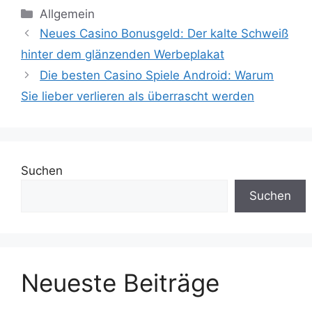
Kategorien
Allgemein
Neues Casino Bonusgeld: Der kalte Schweiß
hinter dem glänzenden Werbeplakat
Die besten Casino Spiele Android: Warum
Sie lieber verlieren als überrascht werden
Suchen
Suchen
Neueste Beiträge