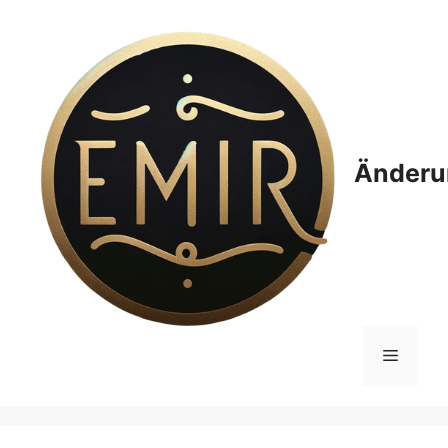
Zum
Inhalt
springen
Änderu
Menü