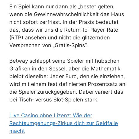
Ein Spiel kann nur dann als „beste“ gelten,
wenn die Gewinnwahrscheinlichkeit das Haus
nicht sofort zerfrisst. In der Praxis bedeutet
das, dass wir uns die Return‑to‑Player‑Rate
(RTP) ansehen und nicht die glitzernden
Versprechen von „Gratis‑Spins“.
Betway schleppt seine Spieler mit hübschen
Grafiken in den Sessel, aber die Mathematik
bleibt dieselbe: Jeder Euro, den sie einziehen,
wird mit einem fest definierten Prozentsatz an
die Spieler zurückgegeben. Dabei variiert das
bei Tisch‑ versus Slot‑Spielen stark.
Live Casino ohne Lizenz: Wie der
Rechtsumgehungs‑Zirkus dich zur Geldfalle
macht