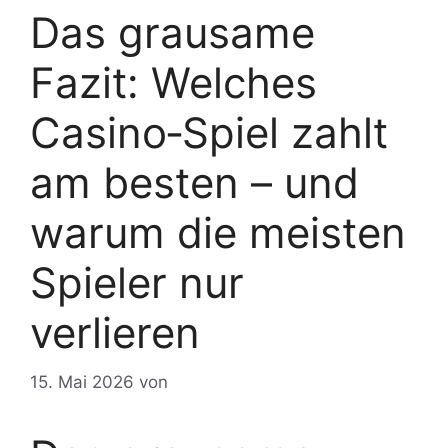
Das grausame
Fazit: Welches
Casino‑Spiel zahlt
am besten – und
warum die meisten
Spieler nur
verlieren
15. Mai 2026
von