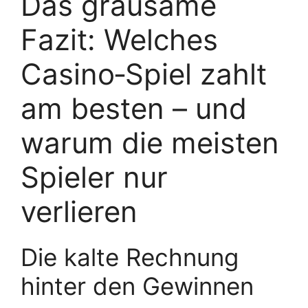
Das grausame
Fazit: Welches
Casino‑Spiel zahlt
am besten – und
warum die meisten
Spieler nur
verlieren
Die kalte Rechnung
hinter den Gewinnen