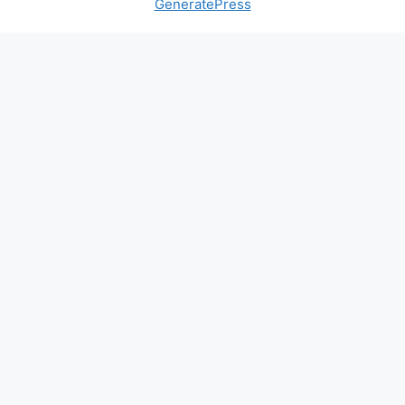
GeneratePress