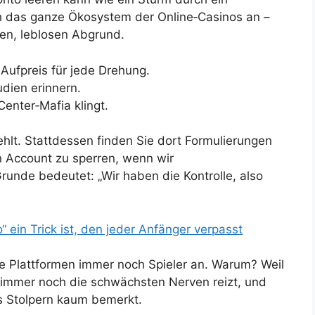
h das ganze Ökosystem der Online‑Casinos an –
gen, leblosen Abgrund.
 Aufpreis für jede Drehung.
dien erinnern.
enter‑Mafia klingt.
ehlt. Stattdessen finden Sie dort Formulierungen
en Account zu sperren, wenn wir
runde bedeutet: „Wir haben die Kontrolle, also
“ ein Trick ist, den jeder Anfänger verpasst
ese Plattformen immer noch Spieler an. Warum? Weil
immer noch die schwächsten Nerven reizt, und
as Stolpern kaum bemerkt.