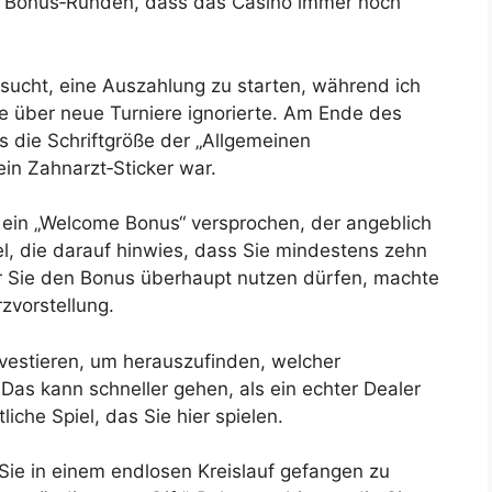
en Bonus‑Runden, dass das Casino immer noch
rsucht, eine Auszahlung zu starten, während ich
e über neue Turniere ignorierte. Am Ende des
 die Schriftgröße der „Allgemeinen
in Zahnarzt‑Sticker war.
r ein „Welcome Bonus“ versprochen, der angeblich
l, die darauf hinwies, dass Sie mindestens zehn
or Sie den Bonus überhaupt nutzen dürfen, machte
zvorstellung.
nvestieren, um herauszufinden, welcher
. Das kann schneller gehen, als ein echter Dealer
liche Spiel, das Sie hier spielen.
 Sie in einem endlosen Kreislauf gefangen zu