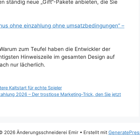
n ständig neue „Gift“-Pakete anbieten, die Sie
bonus ohne einzahlung ohne umsatzbedingungen” –
arum zum Teufel haben die Entwickler der
chtigsten Hinweiszeile im gesamten Design auf
ach nur lächerlich.
re Kaltstart für echte Spieler
lung 2026 – Der trostlose Marketing‑Trick, den Sie jetzt
© 2026 Änderungsschneiderei Emir
• Erstellt mit
GeneratePres