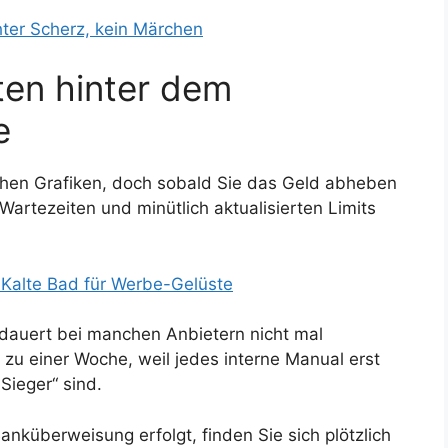
hter Scherz, kein Märchen
ten hinter dem
e
schen Grafiken, doch sobald Sie das Geld abheben
 Wartezeiten und minütlich aktualisierten Limits
 Kalte Bad für Werbe-Gelüste
 dauert bei manchen Anbietern nicht mal
 zu einer Woche, weil jedes interne Manual erst
 Sieger“ sind.
anküberweisung erfolgt, finden Sie sich plötzlich