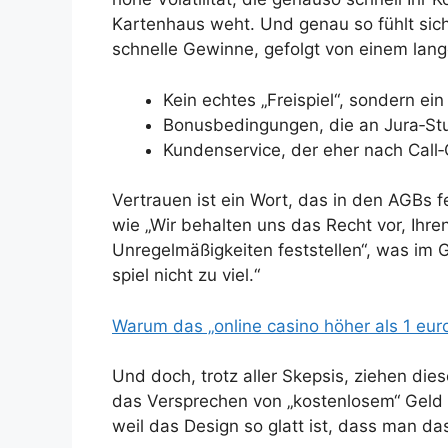
Kartenhaus weht. Und genau so fühlt sic
schnelle Gewinne, gefolgt von einem lan
Kein echtes „Freispiel“, sondern ein
Bonusbedingungen, die an Jura‑Stu
Kundenservice, der eher nach Call‑C
Vertrauen ist ein Wort, das in den AGBs f
wie „Wir behalten uns das Recht vor, Ihr
Unregelmäßigkeiten feststellen“, was im G
spiel nicht zu viel.“
Warum das „online casino höher als 1 euro
Und doch, trotz aller Skepsis, ziehen di
das Versprechen von „kostenlosem“ Geld 
weil das Design so glatt ist, dass man d