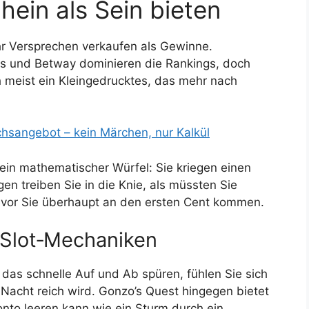
hein als Sein bieten
hr Versprechen verkaufen als Gewinne.
s und Betway dominieren die Rankings, doch
h meist ein Kleingedrucktes, das mehr nach
ichsangebot – kein Märchen, nur Kalkül
 ein mathematischer Würfel: Sie kriegen einen
en treiben Sie in die Knie, als müssten Sie
evor Sie überhaupt an den ersten Cent kommen.
 Slot‑Mechaniken
 das schnelle Auf und Ab spüren, fühlen Sie sich
r Nacht reich wird. Gonzo’s Quest hingegen bietet
Konto leeren kann wie ein Sturm durch ein