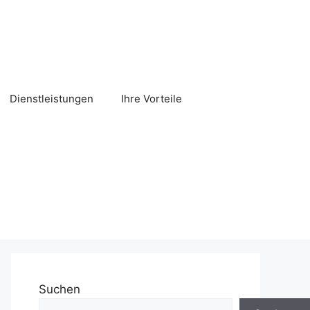
Dienstleistungen
Ihre Vorteile
Suchen