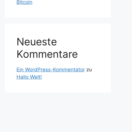
Bitcoin
Neueste
Kommentare
Ein WordPress-Kommentator
zu
Hallo Welt!