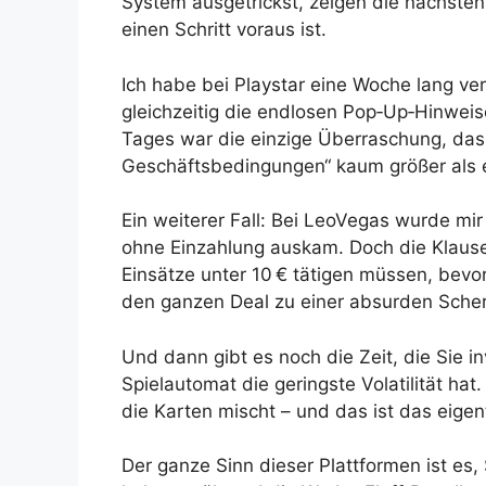
System ausgetrickst, zeigen die nächst
einen Schritt voraus ist.
Ich habe bei Playstar eine Woche lang ve
gleichzeitig die endlosen Pop‑Up‑Hinweis
Tages war die einzige Überraschung, dass
Geschäftsbedingungen“ kaum größer als e
Ein weiterer Fall: Bei LeoVegas wurde mi
ohne Einzahlung auskam. Doch die Klause
Einsätze unter 10 € tätigen müssen, bev
den ganzen Deal zu einer absurden Scher
Und dann gibt es noch die Zeit, die Sie i
Spielautomat die geringste Volatilität hat
die Karten mischt – und das ist das eigent
Der ganze Sinn dieser Plattformen ist es,