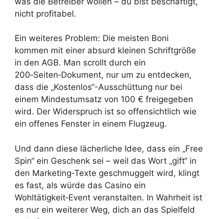
was die Betreiber wollen – du bist beschäftigt,
nicht profitabel.
Ein weiteres Problem: Die meisten Boni
kommen mit einer absurd kleinen Schriftgröße
in den AGB. Man scrollt durch ein
200‑Seiten‑Dokument, nur um zu entdecken,
dass die „Kostenlos“-Ausschüttung nur bei
einem Mindestumsatz von 100 € freigegeben
wird. Der Widerspruch ist so offensichtlich wie
ein offenes Fenster in einem Flugzeug.
Und dann diese lächerliche Idee, dass ein „Free
Spin“ ein Geschenk sei – weil das Wort „gift“ in
den Marketing‑Texte geschmuggelt wird, klingt
es fast, als würde das Casino ein
Wohltätigkeit‑Event veranstalten. In Wahrheit ist
es nur ein weiterer Weg, dich an das Spielfeld