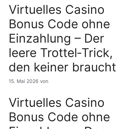
Virtuelles Casino
Bonus Code ohne
Einzahlung – Der
leere Trottel‑Trick,
den keiner braucht
15. Mai 2026
von
Virtuelles Casino
Bonus Code ohne