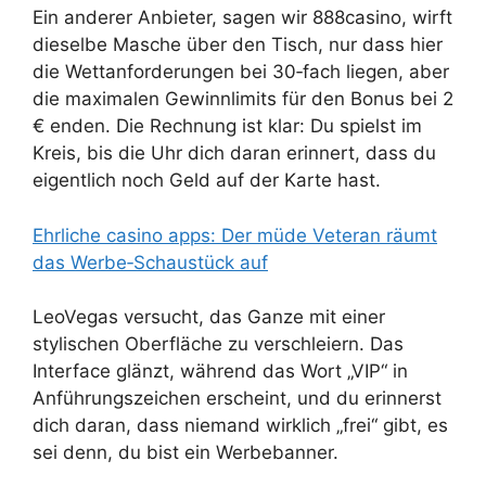
Ein anderer Anbieter, sagen wir 888casino, wirft
dieselbe Masche über den Tisch, nur dass hier
die Wettanforderungen bei 30‑fach liegen, aber
die maximalen Gewinnlimits für den Bonus bei 2
€ enden. Die Rechnung ist klar: Du spielst im
Kreis, bis die Uhr dich daran erinnert, dass du
eigentlich noch Geld auf der Karte hast.
Ehrliche casino apps: Der müde Veteran räumt
das Werbe‑Schaustück auf
LeoVegas versucht, das Ganze mit einer
stylischen Oberfläche zu verschleiern. Das
Interface glänzt, während das Wort „VIP“ in
Anführungszeichen erscheint, und du erinnerst
dich daran, dass niemand wirklich „frei“ gibt, es
sei denn, du bist ein Werbebanner.