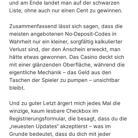
und am Ende landet man auf der schwarzen
Liste, ohne auch nur einen Cent zu gewinnen.
Zusammenfassend lässt sich sagen, dass die
meisten angebotenen No‑Deposit‑Codes in
Wahrheit nur ein kleiner, sorgfältig kalkulierter
Verlust sind, der den Anschein erweckt, man
hätte etwas gewonnen. Das Casino deckt sich
mit einer glänzenden Oberfläche, während die
eigentliche Mechanik – das Geld aus den
Taschen der Spieler zu pumpen – unsichtbar
bleibt.
Und zu guter Letzt ärgert mich jedes Mal die
winzige, kaum lesbare Checkbox im
Registrierungsformular, die besagt, dass du die
„neuesten Updates“ akzeptierst – was im
Grunde bedeutet, dass du dich mit jeder