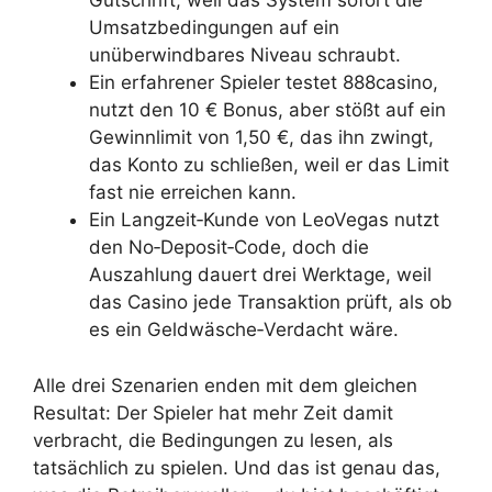
Gutschrift, weil das System sofort die
Umsatzbedingungen auf ein
unüberwindbares Niveau schraubt.
Ein erfahrener Spieler testet 888casino,
nutzt den 10 € Bonus, aber stößt auf ein
Gewinnlimit von 1,50 €, das ihn zwingt,
das Konto zu schließen, weil er das Limit
fast nie erreichen kann.
Ein Langzeit‑Kunde von LeoVegas nutzt
den No‑Deposit‑Code, doch die
Auszahlung dauert drei Werktage, weil
das Casino jede Transaktion prüft, als ob
es ein Geldwäsche‑Verdacht wäre.
Alle drei Szenarien enden mit dem gleichen
Resultat: Der Spieler hat mehr Zeit damit
verbracht, die Bedingungen zu lesen, als
tatsächlich zu spielen. Und das ist genau das,