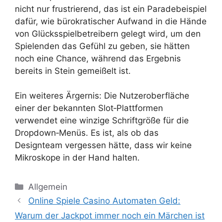
nicht nur frustrierend, das ist ein Paradebeispiel
dafür, wie bürokratischer Aufwand in die Hände
von Glücksspielbetreibern gelegt wird, um den
Spielenden das Gefühl zu geben, sie hätten
noch eine Chance, während das Ergebnis
bereits in Stein gemeißelt ist.
Ein weiteres Ärgernis: Die Nutzeroberfläche
einer der bekannten Slot‑Plattformen
verwendet eine winzige Schriftgröße für die
Dropdown‑Menüs. Es ist, als ob das
Designteam vergessen hätte, dass wir keine
Mikroskope in der Hand halten.
Kategorien
Allgemein
Online Spiele Casino Automaten Geld:
Warum der Jackpot immer noch ein Märchen ist