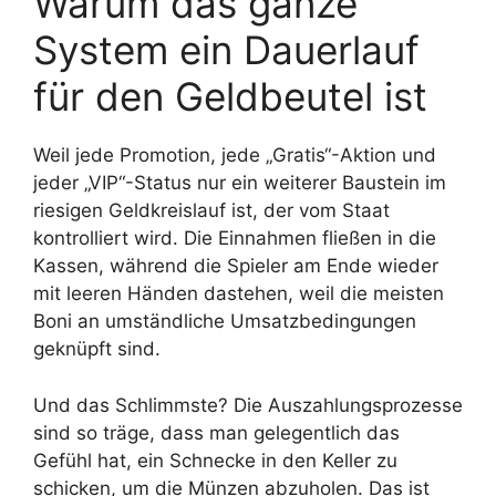
Warum das ganze
System ein Dauerlauf
für den Geldbeutel ist
Weil jede Promotion, jede „Gratis“-Aktion und
jeder „VIP“-Status nur ein weiterer Baustein im
riesigen Geldkreislauf ist, der vom Staat
kontrolliert wird. Die Einnahmen fließen in die
Kassen, während die Spieler am Ende wieder
mit leeren Händen dastehen, weil die meisten
Boni an umständliche Umsatzbedingungen
geknüpft sind.
Und das Schlimmste? Die Auszahlungsprozesse
sind so träge, dass man gelegentlich das
Gefühl hat, ein Schnecke in den Keller zu
schicken, um die Münzen abzuholen. Das ist