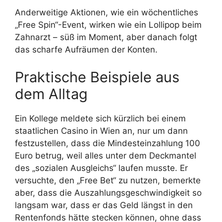
Anderweitige Aktionen, wie ein wöchentliches
„Free Spin“-Event, wirken wie ein Lollipop beim
Zahnarzt – süß im Moment, aber danach folgt
das scharfe Aufräumen der Konten.
Praktische Beispiele aus
dem Alltag
Ein Kollege meldete sich kürzlich bei einem
staatlichen Casino in Wien an, nur um dann
festzustellen, dass die Mindesteinzahlung 100
Euro betrug, weil alles unter dem Deckmantel
des „sozialen Ausgleichs“ laufen musste. Er
versuchte, den „Free Bet“ zu nutzen, bemerkte
aber, dass die Auszahlungsgeschwindigkeit so
langsam war, dass er das Geld längst in den
Rentenfonds hätte stecken können, ohne dass