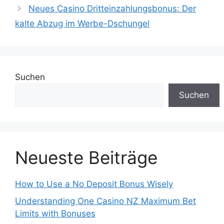
Neues Casino Dritteinzahlungsbonus: Der
kalte Abzug im Werbe-Dschungel
Suchen
Suchen
Neueste Beiträge
How to Use a No Deposit Bonus Wisely
Understanding One Casino NZ Maximum Bet
Limits with Bonuses