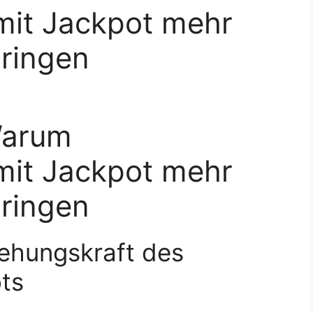
mit Jackpot mehr
bringen
Warum
mit Jackpot mehr
bringen
iehungskraft des
ts