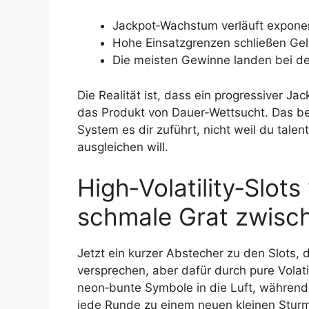
Jackpot‑Wachstum verläuft exponent
Hohe Einsatzgrenzen schließen Gel
Die meisten Gewinne landen bei den
Die Realität ist, dass ein progressiver Ja
das Produkt von Dauer‑Wettsucht. Das 
System es dir zuführt, nicht weil du talen
ausgleichen will.
High‑Volatility‑Slots
schmale Grat zwisch
Jetzt ein kurzer Abstecher zu den Slots, 
versprechen, aber dafür durch pure Volatili
neon‑bunte Symbole in die Luft, während
jede Runde zu einem neuen kleinen Sturm 