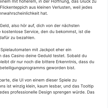
einem mit höherem, in der Hoffnung, das Glück zu
 Flickenteppich aus kleinen Verlusten, weil jedes
nnwahrscheinlichkeit hat.
 Geld, also hör auf, dich von der nächsten
ge kostenlose Service, den du bekommst, ist die
 dafür zu bezahlen.
Spielautomaten mit Jackpot eher ein
m das Casino deine Geduld testet. Sobald du
eibt dir nur noch die bittere Erkenntnis, dass du
eldbeteiligungsprogramms geworden bist.
sparte, die UI von einem dieser Spiele zu
s ist winzig klein, kaum lesbar, und das Tooltip
e jedes professionelle Design sprengen würde. Das