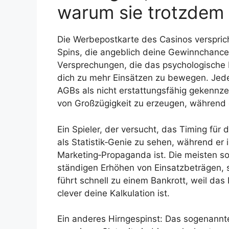
warum sie trotzdem
Die Werbepostkarte des Casinos versprich
Spins, die angeblich deine Gewinnchancen
Versprechungen, die das psychologische
dich zu mehr Einsätzen zu bewegen. Jeden
AGBs als nicht erstattungsfähig gekennzei
von Großzügigkeit zu erzeugen, während d
Ein Spieler, der versucht, das Timing für 
als Statistik‑Genie zu sehen, während er i
Marketing‑Propaganda ist. Die meisten s
ständigen Erhöhen von Einsatzbeträgen, 
führt schnell zu einem Bankrott, weil das
clever deine Kalkulation ist.
Ein anderes Hirngespinst: Das sogenannte