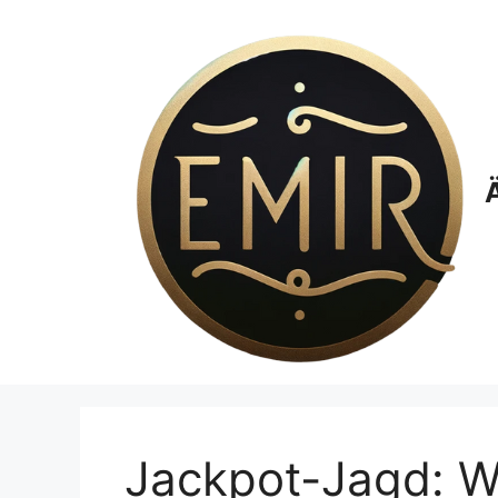
Zum
Inhalt
springen
Jackpot-Jagd: 