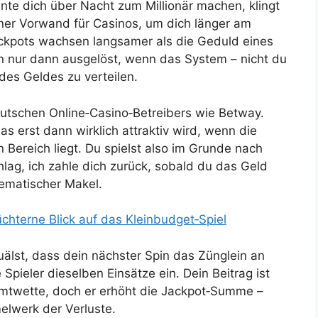
nnte dich über Nacht zum Millionär machen, klingt
ünner Vorwand für Casinos, um dich länger am
ackpots wachsen langsamer als die Geduld eines
 nur dann ausgelöst, wenn das System – nicht du
 des Geldes zu verteilen.
eutschen Online‑Casino‑Betreibers wie Betway.
das erst dann wirklich attraktiv wird, wenn die
 Bereich liegt. Du spielst also im Grunde nach
hlag, ich zahle dich zurück, sobald du das Geld
hematischer Makel.
chterne Blick auf das Kleinbudget‑Spiel
älst, dass dein nächster Spin das Zünglein an
pieler dieselben Einsätze ein. Dein Beitrag ist
amtwette, doch er erhöht die Jackpot‑Summe –
elwerk der Verluste.