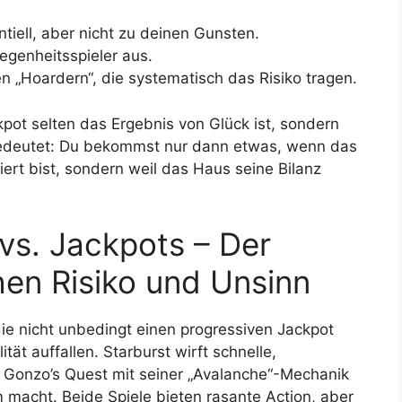
iell, aber nicht zu deinen Gunsten.
egenheitsspieler aus.
 „Hoardern“, die systematisch das Risiko tragen.
ckpot selten das Ergebnis von Glück ist, sondern
bedeutet: Du bekommst nur dann etwas, wenn das
tiert bist, sondern weil das Haus seine Bilanz
 vs. Jackpots – Der
en Risiko und Unsinn
die nicht unbedingt einen progressiven Jackpot
tät auffallen. Starburst wirft schnelle,
 Gonzo’s Quest mit seiner „Avalanche“-Mechanik
macht. Beide Spiele bieten rasante Action, aber