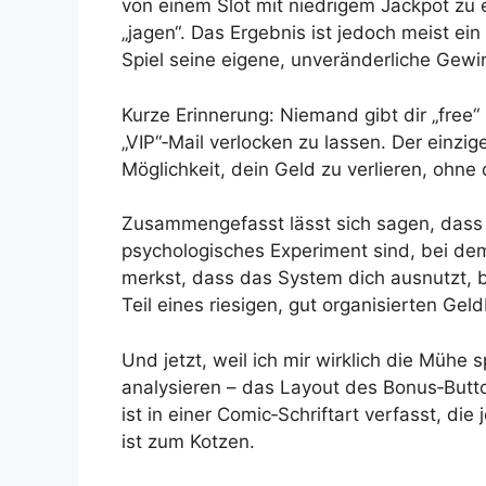
von einem Slot mit niedrigem Jackpot zu 
„jagen“. Das Ergebnis ist jedoch meist ein
Spiel seine eigene, unveränderliche Gewi
Kurze Erinnerung: Niemand gibt dir „free“
„VIP“‑Mail verlocken zu lassen. Der einzi
Möglichkeit, dein Geld zu verlieren, ohne
Zusammengefasst lässt sich sagen, dass 
psychologisches Experiment sind, bei de
merkst, dass das System dich ausnutzt, bl
Teil eines riesigen, gut organisierten G
Und jetzt, weil ich mir wirklich die Mühe 
analysieren – das Layout des Bonus‑Button
ist in einer Comic‑Schriftart verfasst, di
ist zum Kotzen.