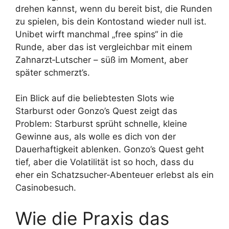
drehen kannst, wenn du bereit bist, die Runden
zu spielen, bis dein Kontostand wieder null ist.
Unibet wirft manchmal „free spins“ in die
Runde, aber das ist vergleichbar mit einem
Zahnarzt‑Lutscher – süß im Moment, aber
später schmerzt’s.
Ein Blick auf die beliebtesten Slots wie
Starburst oder Gonzo’s Quest zeigt das
Problem: Starburst sprüht schnelle, kleine
Gewinne aus, als wolle es dich von der
Dauerhaftigkeit ablenken. Gonzo’s Quest geht
tief, aber die Volatilität ist so hoch, dass du
eher ein Schatzsucher‑Abenteuer erlebst als ein
Casinobesuch.
Wie die Praxis das