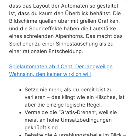
dass das Layout der Automaten so gestaltet
ist, dass du kaum den Überblick behältst. Die
Bildschirme quellen über mit grellen Grafiken,
und die Soundeffekte haben die Lautstärke
eines schreienden Alpenhorns. Das macht das
Spiel eher zu einer Sinnestäuschung als zu
einer rationalen Entscheidung.
Spielautomaten ab 1 Cent: Der langweilige
Wahnsinn, den keiner wirklich will
Setze nie mehr, als du bereit bist zu
verlieren – das klingt wie ein Klischee, ist
aber die einzige logische Regel.
Vermeide die “Gratis‑Drehen”, weil sie
meist an hohe Umsatzbedingungen
geknüpft sind.
Behalte die Auszahlungstabelle im Blick –