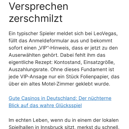
Versprechen
zerschmilzt
Ein typischer Spieler meldet sich bei LeoVegas,
füllt das Anmeldeformular aus und bekommt
sofort einen „VIP“‑Hinweis, dass er jetzt zu den
Auserwählten gehört. Dabei fehlt ihm das
eigentliche Rezept: Kontostand, Einsatzgröße,
Auszahlungsrate. Ohne dieses Fundament ist
jede VIP‑Ansage nur ein Stück Folienpapier, das
über ein altes Motel‑Zimmer geklebt wurde.
Gute Casinos in Deutschland: Der nüchterne
Blick auf das wahre Glücksspiel
Im echten Leben, wenn du in einem der lokalen
Spielhallen in Innsbruck sitzt, merkst du schnell,