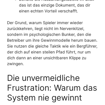
das ist das einzige Dokument, das dir
einen echten Vorteil verschafft.
Der Grund, warum Spieler immer wieder
zurückkehren, liegt nicht im Nervenkitzel,
sondern im psychologischen Bunker, den die
Betreiber um ihre Gewinnmodelle herum bauen.
Sie nutzen die gleiche Taktik wie ein Bergführer,
der dich auf einen steilen Pfad führt, nur um
dich dann an einer unsichtbaren Klippe zu
zwingen.
Die unvermeidliche
Frustration: Warum das
System nie gewinnt