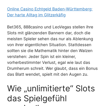
Online Casino Echtgeld Baden‑Württemberg:
Der harte Alltag im Glitzerkäfig
Bet365, 888casino und LeoVegas stellen ihre
Slots mit glänzenden Bannern dar, doch die
meisten Spieler sehen das nur als Ablenkung
von ihrer eigentlichen Situation. Stattdessen
sollten sie die Mathematik hinter den Walzen
verstehen: Jeder Spin ist ein kleiner,
vorherbestimmter Verlust, egal wie laut das
Drumherum schreit. Wer glaubt, dass ein Bonus
das Blatt wendet, spielt mit den Augen zu.
Wie „unlimitierte“ Slots
das Spielgefühl