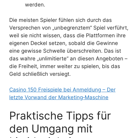
werden.
Die meisten Spieler fühlen sich durch das
Versprechen von „unbegrenztem“ Spiel verführt,
weil sie nicht wissen, dass die Plattformen ihre
eigenen Deckel setzen, sobald die Gewinne
eine gewisse Schwelle überschreiten. Das ist
das wahre „unlimitierte“ an diesen Angeboten –
die Freiheit, immer weiter zu spielen, bis das
Geld schließlich versiegt.
Casino 150 Freispiele bei Anmeldung – Der
letzte Vorwand der Marketing‑Maschine
Praktische Tipps für
den Umgang mit