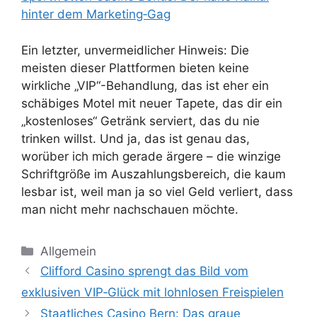
hinter dem Marketing‑Gag
Ein letzter, unvermeidlicher Hinweis: Die
meisten dieser Plattformen bieten keine
wirkliche „VIP“-Behandlung, das ist eher ein
schäbiges Motel mit neuer Tapete, das dir ein
„kostenloses“ Getränk serviert, das du nie
trinken willst. Und ja, das ist genau das,
worüber ich mich gerade ärgere – die winzige
Schriftgröße im Auszahlungsbereich, die kaum
lesbar ist, weil man ja so viel Geld verliert, dass
man nicht mehr nachschauen möchte.
Kategorien
Allgemein
Clifford Casino sprengt das Bild vom
exklusiven VIP‑Glück mit lohnlosen Freispielen
Staatliches Casino Bern: Das graue