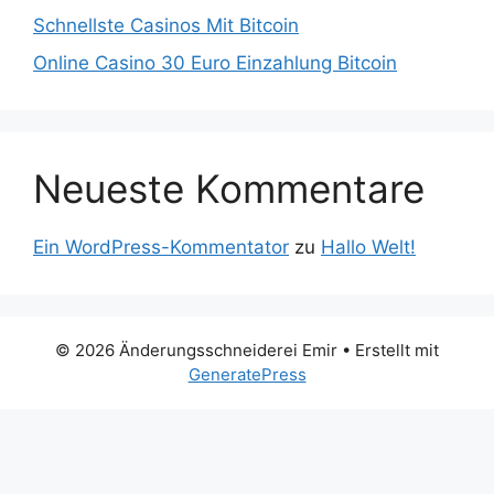
Schnellste Casinos Mit Bitcoin
Online Casino 30 Euro Einzahlung Bitcoin
Neueste Kommentare
Ein WordPress-Kommentator
zu
Hallo Welt!
© 2026 Änderungsschneiderei Emir
• Erstellt mit
GeneratePress