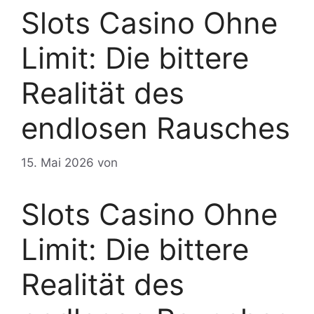
Slots Casino Ohne
Limit: Die bittere
Realität des
endlosen Rausches
15. Mai 2026
von
Slots Casino Ohne
Limit: Die bittere
Realität des