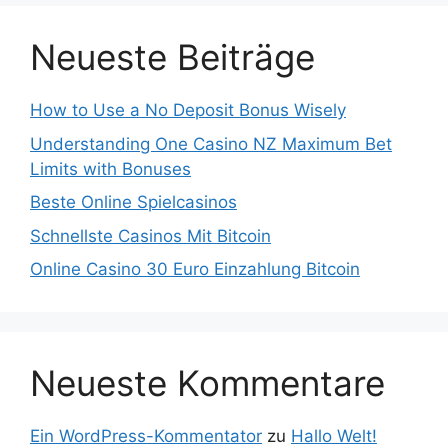
Neueste Beiträge
How to Use a No Deposit Bonus Wisely
Understanding One Casino NZ Maximum Bet
Limits with Bonuses
Beste Online Spielcasinos
Schnellste Casinos Mit Bitcoin
Online Casino 30 Euro Einzahlung Bitcoin
Neueste Kommentare
Ein WordPress-Kommentator
zu
Hallo Welt!