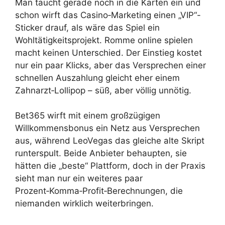
Man taucht gerade noch in die Karten ein und
schon wirft das Casino‑Marketing einen „VIP“-
Sticker drauf, als wäre das Spiel ein
Wohltätigkeitsprojekt. Romme online spielen
macht keinen Unterschied. Der Einstieg kostet
nur ein paar Klicks, aber das Versprechen einer
schnellen Auszahlung gleicht eher einem
Zahnarzt‑Lollipop – süß, aber völlig unnötig.
Bet365 wirft mit einem großzügigen
Willkommensbonus ein Netz aus Versprechen
aus, während LeoVegas das gleiche alte Skript
runterspult. Beide Anbieter behaupten, sie
hätten die „beste“ Plattform, doch in der Praxis
sieht man nur ein weiteres paar
Prozent‑Komma‑Profit‑Berechnungen, die
niemanden wirklich weiterbringen.