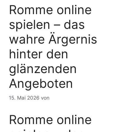
Romme online
spielen – das
wahre Ärgernis
hinter den
glänzenden
Angeboten
15. Mai 2026
von
Romme online