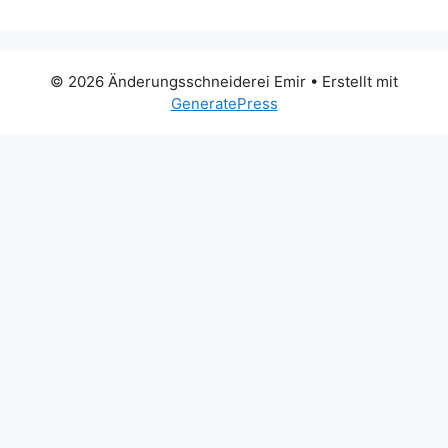
© 2026 Änderungsschneiderei Emir
• Erstellt mit
GeneratePress