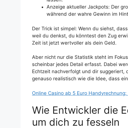
Anzeige aktueller Jackpots: Der gro
während der wahre Gewinn im Hinte
Der Trick ist simpel: Wenn du siehst, dass 
weil du denkst, du könntest den Zug erwi
Zeit ist jetzt wertvoller als dein Geld.
Aber nicht nur die Statistik steht im Foku
scheinbar jedes Detail erfasst. Dabei we
Echtzeit nachverfolgt und dir suggeriert, 
genauso realistisch wie die Idee, dass ei
Online Casino ab 5 Euro Handyrechnung: De
Wie Entwickler die E
um dich zu fesseln