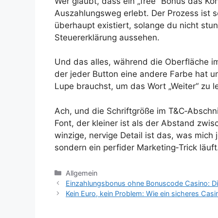
Wer glaubt, dass ein „free“ Bonus das Kont
Auszahlungsweg erlebt. Der Prozess ist s
überhaupt existiert, solange du nicht st
Steuererklärung aussehen.
Und das alles, während die Oberfläche im
der jeder Button eine andere Farbe hat un
Lupe brauchst, um das Wort „Weiter“ zu l
Ach, und die Schriftgröße im T&C‑Abschnit
Font, der kleiner ist als der Abstand zw
winzige, nervige Detail ist das, was mich 
sondern ein perfider Marketing‑Trick läuft
Kategorien
Allgemein
Einzahlungsbonus ohne Bonuscode Casino: Di
Kein Euro, kein Problem: Wie ein sicheres Casi