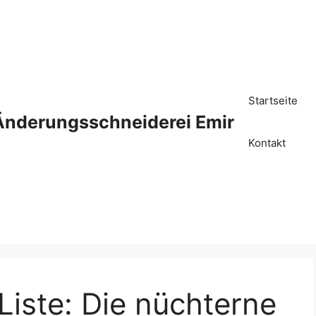
Startseite
Änderungsschneiderei Emir
Kontakt
Liste: Die nüchterne