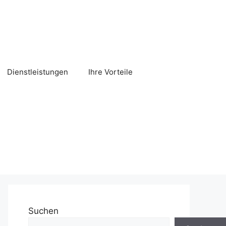
Dienstleistungen
Ihre Vorteile
Suchen