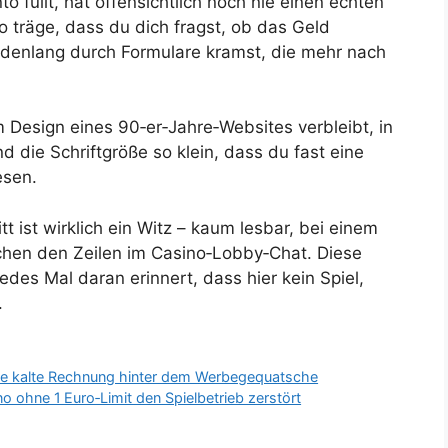
o füllt, hat offensichtlich noch nie einen echten
o träge, dass du dich fragst, ob das Geld
undenlang durch Formulare kramst, die mehr nach
 Design eines 90‑er‑Jahre‑Websites verbleibt, in
d die Schriftgröße so klein, dass du fast eine
esen.
t ist wirklich ein Witz – kaum lesbar, bei einem
ischen den Zeilen im Casino‑Lobby‑Chat. Diese
jedes Mal daran erinnert, dass hier kein Spiel,
.
e kalte Rechnung hinter dem Werbegequatsche
no ohne 1 Euro‑Limit den Spielbetrieb zerstört