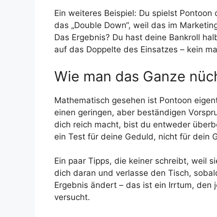
Ein weiteres Beispiel: Du spielst Pontoon 
das „Double Down“, weil das im Marketing 
Das Ergebnis? Du hast deine Bankroll halb
auf das Doppelte des Einsatzes – kein m
Wie man das Ganze nüch
Mathematisch gesehen ist Pontoon eigentl
einen geringen, aber beständigen Vorspr
dich reich macht, bist du entweder überbe
ein Test für deine Geduld, nicht für dein 
Ein paar Tipps, die keiner schreibt, weil si
dich daran und verlasse den Tisch, sobald 
Ergebnis ändert – das ist ein Irrtum, de
versucht.