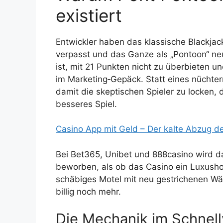
existiert
Entwickler haben das klassische Blackja
verpasst und das Ganze als „Pontoon“ neu
ist, mit 21 Punkten nicht zu überbieten u
im Marketing‑Gepäck. Statt eines nüchter
damit die skeptischen Spieler zu locken,
besseres Spiel.
Casino App mit Geld – Der kalte Abzug d
Bei Bet365, Unibet und 888casino wird da
beworben, als ob das Casino ein Luxushote
schäbiges Motel mit neu gestrichenen Wänd
billig noch mehr.
Die Mechanik im Schnell