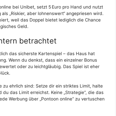
online bei Unibet, setzt 5 Euro pro Hand und nutzt
als „Riskier, aber lohnenswert“ angepriesen wird.
iert, weil das Doppel bietet lediglich die Chance
agisches Geld.
tern betrachtet
ich das sicherste Kartenspiel – das Haus hat
ung. Wenn du denkst, dass ein einzelner Bonus
wertet oder zu leichtgläubig. Das Spiel ist eher
Glück.
e zu ehrlich sind: Setze dir ein striktes Limit, halte
du das Limit erreichst. Keine „Strategie“, die das
n jede Werbung über „Pontoon online“ zu vertuschen