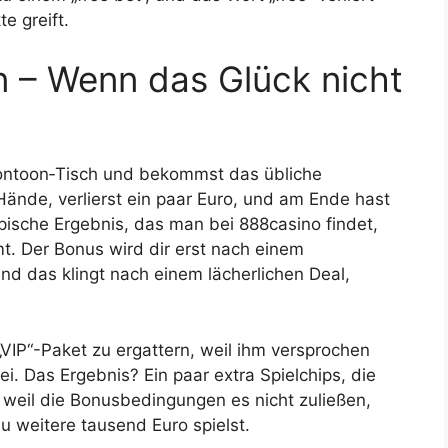
e greift.
n – Wenn das Glück nicht
m Pontoon‑Tisch und bekommst das übliche
Hände, verlierst ein paar Euro, und am Ende hast
ische Ergebnis, das man bei 888casino findet,
. Der Bonus wird dir erst nach einem
d das klingt nach einem lächerlichen Deal,
 „VIP“-Paket zu ergattern, weil ihm versprochen
i. Das Ergebnis? Ein paar extra Spielchips, die
weil die Bonusbedingungen es nicht zuließen,
 weitere tausend Euro spielst.