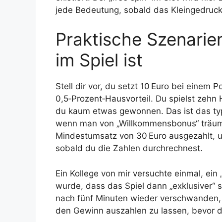
jede Bedeutung, sobald das Kleingedruckt
Praktische Szenarie
im Spiel ist
Stell dir vor, du setzt 10 Euro bei eine
0,5‑Prozent‑Hausvorteil. Du spielst zehn 
du kaum etwas gewonnen. Das ist das typ
wenn man von „Willkommensbonus“ träumt
Mindestumsatz von 30 Euro ausgezahlt, un
sobald du die Zahlen durchrechnest.
Ein Kollege von mir versuchte einmal, ein
wurde, dass das Spiel dann „exklusiver“ se
nach fünf Minuten wieder verschwanden, 
den Gewinn auszahlen zu lassen, bevor du