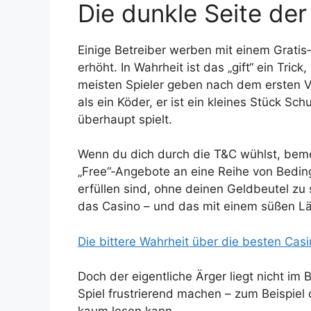
Die dunkle Seite de
Einige Betreiber werben mit einem Grati
erhöht. In Wahrheit ist das „gift“ ein Tric
meisten Spieler geben nach dem ersten Ve
als ein Köder, er ist ein kleines Stück S
überhaupt spielt.
Wenn du dich durch die T&C wühlst, beme
„Free“‑Angebote an eine Reihe von Bedin
erfüllen sind, ohne deinen Geldbeutel zu s
das Casino – und das mit einem süßen Läch
Die bittere Wahrheit über die besten Casi
Doch der eigentliche Ärger liegt nicht im
Spiel frustrierend machen – zum Beispiel 