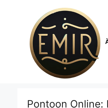
Zum
Inhalt
springen
Pontoon Online: 