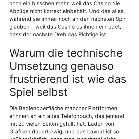
noch ein bisschen mehr, weil das Casino die
Abzüge nicht korrekt einbehält. Und das alles,
während sie immer noch an den nächsten Spin
glauben – weil das Casino es ihnen einredet,
dass der nächste Dreh das Richtige ist.
Warum die technische
Umsetzung genauso
frustrierend ist wie das
Spiel selbst
Die Bedienoberfläche mancher Plattformen
erinnert an ein altes Telefonbuch, das jemand
mit zu vielen Seiten gefüllt hat. Laden von
Grafiken dauert ewig, und das Layout ist so