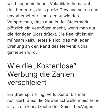
wirft sogar ein hohes Volatilitätsthema auf –
das bedeutet, dass große Gewinne selten und
unvorhersehbar sind, genau wie das
Versprechen, dass man in der Steiermark
plötzlich ein Vermögen macht, wenn man nur
die richtigen Slots drückt. Die Realität ist ein
mühsam kalkuliertes Risiko, das mit jeder
Drehung an den Rand des Nervenbruchs
getrieben wird.
Wie die „Kostenlose“
Werbung die Zahlen
verschleiert
Ein „free spin“ klingt verlockend, bis man
realisiert, dass die Gewinnschwelle meist höher
ist als die Einsatzhöhe des Spins. LeoVegas