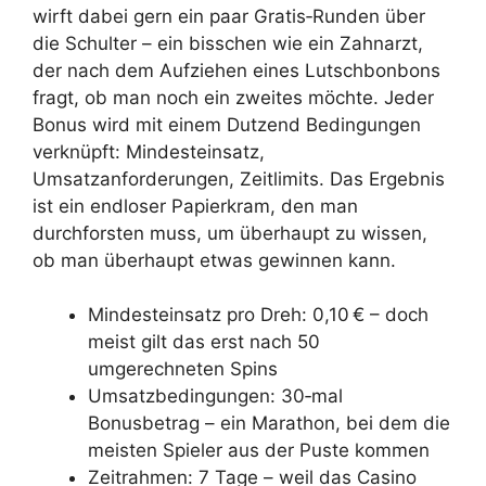
wirft dabei gern ein paar Gratis‑Runden über
die Schulter – ein bisschen wie ein Zahnarzt,
der nach dem Aufziehen eines Lutschbonbons
fragt, ob man noch ein zweites möchte. Jeder
Bonus wird mit einem Dutzend Bedingungen
verknüpft: Mindesteinsatz,
Umsatzanforderungen, Zeitlimits. Das Ergebnis
ist ein endloser Papierkram, den man
durchforsten muss, um überhaupt zu wissen,
ob man überhaupt etwas gewinnen kann.
Mindesteinsatz pro Dreh: 0,10 € – doch
meist gilt das erst nach 50
umgerechneten Spins
Umsatzbedingungen: 30‑mal
Bonusbetrag – ein Marathon, bei dem die
meisten Spieler aus der Puste kommen
Zeitrahmen: 7 Tage – weil das Casino