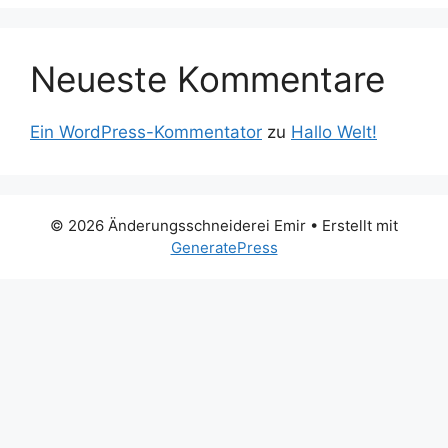
Neueste Kommentare
Ein WordPress-Kommentator
zu
Hallo Welt!
© 2026 Änderungsschneiderei Emir
• Erstellt mit
GeneratePress