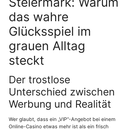
Steiermark: Warum
das wahre
Glücksspiel im
grauen Alltag
steckt
Der trostlose
Unterschied zwischen
Werbung und Realität
Wer glaubt, dass ein „VIP“-Angebot bei einem
Online-Casino etwas mehr ist als ein frisch