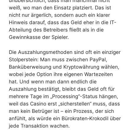
unübersichtlich, dass man manchmal nicht
weiß, wo man den Einsatz platziert. Das ist
nicht nur ärgerlich, sondern auch ein klarer
Hinweis darauf, dass das Geld eher in die IT-
Abteilung des Betreibers fließt als in die
Gewinnkasse der Spieler.
Die Auszahlungsmethoden sind oft ein einziger
Stolperstein: Man muss zwischen PayPal,
Banküberweisung und Kryptowährung wählen,
wobei jede Option ihre eigenen Wartezeiten
hat. Und wenn man dann endlich die
Auszahlung bestätigt, bleibt das Geld oft für
mehrere Tage im „Processing“-Status hängen,
weil das Casino erst „sicherstellen“ muss, dass
man kein Betrüger ist – ein Prozess, der sich
anfühlt, als würde ein Bürokraten‑Krokodil über
jede Transaktion wachen.