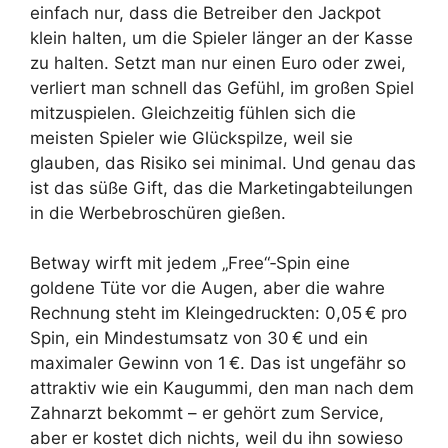
einfach nur, dass die Betreiber den Jackpot
klein halten, um die Spieler länger an der Kasse
zu halten. Setzt man nur einen Euro oder zwei,
verliert man schnell das Gefühl, im großen Spiel
mitzuspielen. Gleichzeitig fühlen sich die
meisten Spieler wie Glückspilze, weil sie
glauben, das Risiko sei minimal. Und genau das
ist das süße Gift, das die Marketingabteilungen
in die Werbebroschüren gießen.
Betway wirft mit jedem „Free“‑Spin eine
goldene Tüte vor die Augen, aber die wahre
Rechnung steht im Kleingedruckten: 0,05 € pro
Spin, ein Mindestumsatz von 30 € und ein
maximaler Gewinn von 1 €. Das ist ungefähr so
attraktiv wie ein Kaugummi, den man nach dem
Zahnarzt bekommt – er gehört zum Service,
aber er kostet dich nichts, weil du ihn sowieso