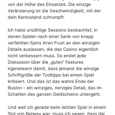
von der Höhe des Einsatzes. Die einzige
Veränderung ist die Geschwindigkeit, mit der
dein Kontostand schrumpft.
Ich habe unzählige Sessions beobachtet, in
denen Spieler nach einer Serie von knapp
verfehlten Spins ihren Frust an den winzigen
Details auslassen, die das Casino eigentlich
nicht verbessern muss. So endet jede
Diskussion über die „guten“ Features
irgendwann damit, dass jemand die winzige
Schriftgröße der Tooltipps bei einem Spiel
kritisiert. Und das ist das wahre Ende der
Illusion – ein winziges, nerviges Detail, das im
Schatten des ganzen Geldscheins untergeht.
Und weil ich gerade beim letzten Spiel in einem
Slot von Betway war, muss ich sagen, dass die