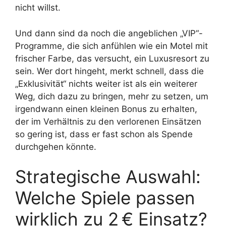
nicht willst.
Und dann sind da noch die angeblichen „VIP“-
Programme, die sich anfühlen wie ein Motel mit
frischer Farbe, das versucht, ein Luxusresort zu
sein. Wer dort hingeht, merkt schnell, dass die
„Exklusivität“ nichts weiter ist als ein weiterer
Weg, dich dazu zu bringen, mehr zu setzen, um
irgendwann einen kleinen Bonus zu erhalten,
der im Verhältnis zu den verlorenen Einsätzen
so gering ist, dass er fast schon als Spende
durchgehen könnte.
Strategische Auswahl:
Welche Spiele passen
wirklich zu 2 € Einsatz?