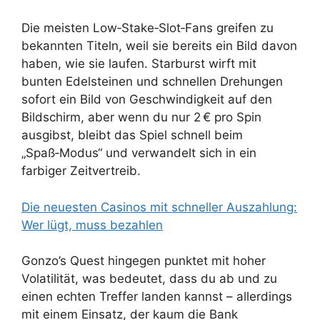
Die meisten Low‑Stake‑Slot‑Fans greifen zu
bekannten Titeln, weil sie bereits ein Bild davon
haben, wie sie laufen. Starburst wirft mit
bunten Edelsteinen und schnellen Drehungen
sofort ein Bild von Geschwindigkeit auf den
Bildschirm, aber wenn du nur 2 € pro Spin
ausgibst, bleibt das Spiel schnell beim
„Spaß‑Modus“ und verwandelt sich in ein
farbiger Zeitvertreib.
Die neuesten Casinos mit schneller Auszahlung:
Wer lügt, muss bezahlen
Gonzo’s Quest hingegen punktet mit hoher
Volatilität, was bedeutet, dass du ab und zu
einen echten Treffer landen kannst – allerdings
mit einem Einsatz, der kaum die Bank