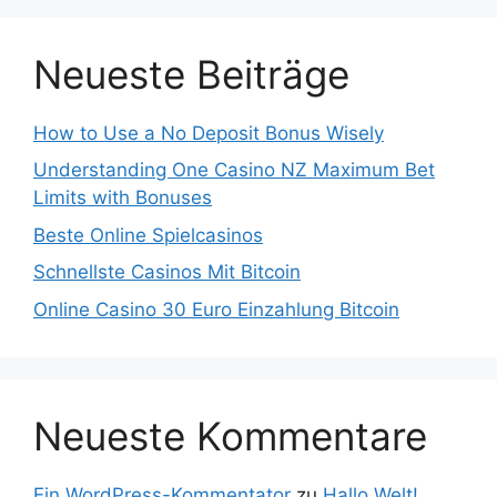
Neueste Beiträge
How to Use a No Deposit Bonus Wisely
Understanding One Casino NZ Maximum Bet
Limits with Bonuses
Beste Online Spielcasinos
Schnellste Casinos Mit Bitcoin
Online Casino 30 Euro Einzahlung Bitcoin
Neueste Kommentare
Ein WordPress-Kommentator
zu
Hallo Welt!