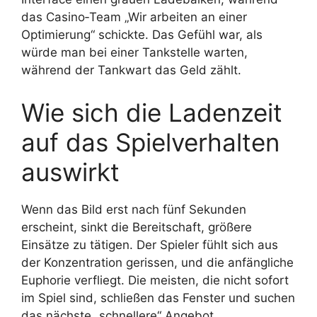
das Casino‑Team „Wir arbeiten an einer
Optimierung“ schickte. Das Gefühl war, als
würde man bei einer Tankstelle warten,
während der Tankwart das Geld zählt.
Wie sich die Ladenzeit
auf das Spielverhalten
auswirkt
Wenn das Bild erst nach fünf Sekunden
erscheint, sinkt die Bereitschaft, größere
Einsätze zu tätigen. Der Spieler fühlt sich aus
der Konzentration gerissen, und die anfängliche
Euphorie verfliegt. Die meisten, die nicht sofort
im Spiel sind, schließen das Fenster und suchen
das nächste „schnellere“ Angebot.