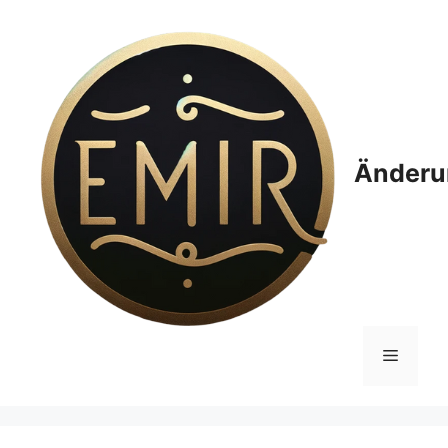
Zum
Inhalt
springen
Änderu
Menü