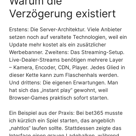
Warum die
Verzögerung existiert
Erstens: Die Server-Architektur. Viele Anbieter
setzen noch auf veraltete Technologien, weil ein
Update mehr kostet als ein zusätzlicher
Werbebanner. Zweitens: Das Streaming-Setup.
Live-Dealer-Streams benötigen mehrere Layer
– Kamera, Encoder, CDN, Player. Jedes Glied in
dieser Kette kann zum Flaschenhals werden.
Und drittens: Die eigenen Erwartungen. Man
hat sich das „instant play“ gewohnt, weil
Browser‑Games praktisch sofort starten.
Ein Beispiel aus der Praxis: Bei bet365 musste
ich kürzlich ein Spiel starten, das angeblich
„nahtlos“ laufen sollte. Stattdessen zeigte das
Interface einen grauen Ladebalken, während