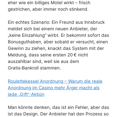
eher wie ein billiges Motel wirkt – frisch
gestrichen, aber immer noch stinkend.
Ein echtes Szenario: Ein Freund aus Innsbruck
meldet sich bei einem neuen Anbieter, der
„keine Einzahlung“ wirbt. Er bekommt sofort das
Bonusguthaben, aber sobald er versucht, einen
Gewinn zu ziehen, knackt das System mit der
Meldung, dass seine ersten 20 € nicht
auszahlbar sind, weil sie aus dem
Gratis‑Bankroll stammen.
Roulettekessel Anordnung – Warum die reale
Anordnung im Casino mehr Ärger macht als
jede „Gift“-Aktion
Man könnte denken, das ist ein Fehler, aber das
ist das Design. Der Anbieter hat den Prozess so