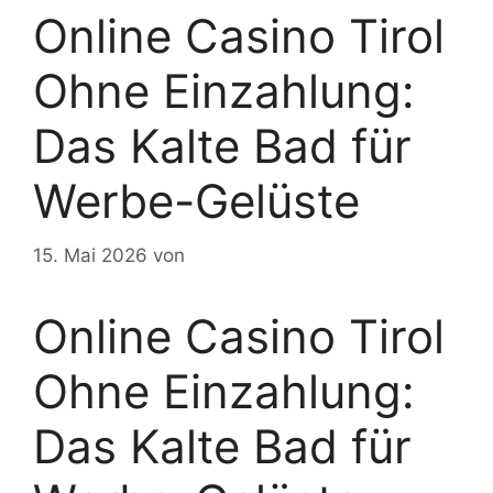
Online Casino Tirol
Ohne Einzahlung:
Das Kalte Bad für
Werbe-Gelüste
15. Mai 2026
von
Online Casino Tirol
Ohne Einzahlung:
Das Kalte Bad für