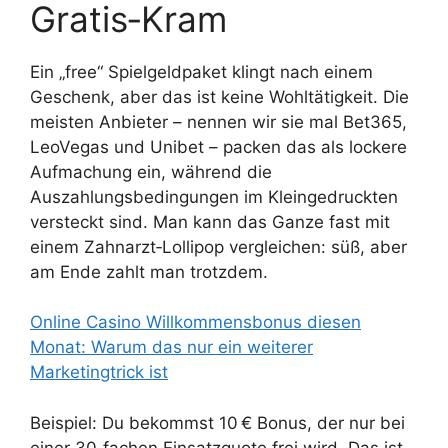
Gratis‑Kram
Ein „free“ Spielgeldpaket klingt nach einem
Geschenk, aber das ist keine Wohltätigkeit. Die
meisten Anbieter – nennen wir sie mal Bet365,
LeoVegas und Unibet – packen das als lockere
Aufmachung ein, während die
Auszahlungsbedingungen im Kleingedruckten
versteckt sind. Man kann das Ganze fast mit
einem Zahnarzt‑Lollipop vergleichen: süß, aber
am Ende zahlt man trotzdem.
Online Casino Willkommensbonus diesen
Monat: Warum das nur ein weiterer
Marketingtrick ist
Beispiel: Du bekommst 10 € Bonus, der nur bei
einer 30‑fachen Einsatzquote frei wird. Das ist,