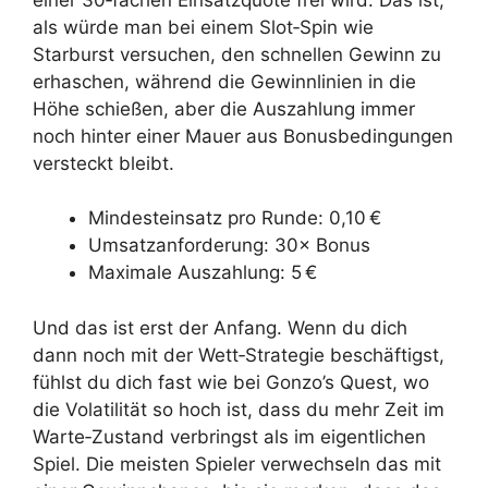
als würde man bei einem Slot‑Spin wie
Starburst versuchen, den schnellen Gewinn zu
erhaschen, während die Gewinnlinien in die
Höhe schießen, aber die Auszahlung immer
noch hinter einer Mauer aus Bonusbedingungen
versteckt bleibt.
Mindesteinsatz pro Runde: 0,10 €
Umsatzanforderung: 30× Bonus
Maximale Auszahlung: 5 €
Und das ist erst der Anfang. Wenn du dich
dann noch mit der Wett‑Strategie beschäftigst,
fühlst du dich fast wie bei Gonzo’s Quest, wo
die Volatilität so hoch ist, dass du mehr Zeit im
Warte‑Zustand verbringst als im eigentlichen
Spiel. Die meisten Spieler verwechseln das mit