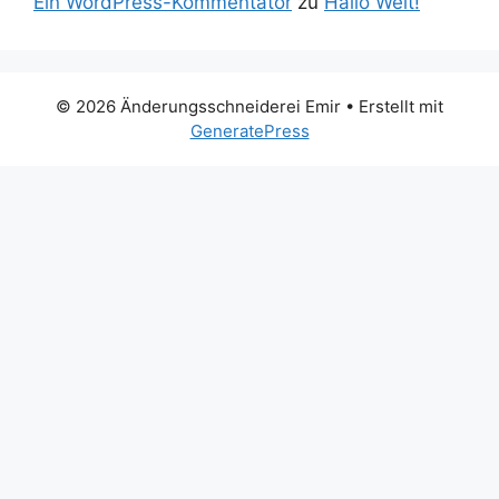
Ein WordPress-Kommentator
zu
Hallo Welt!
© 2026 Änderungsschneiderei Emir
• Erstellt mit
GeneratePress