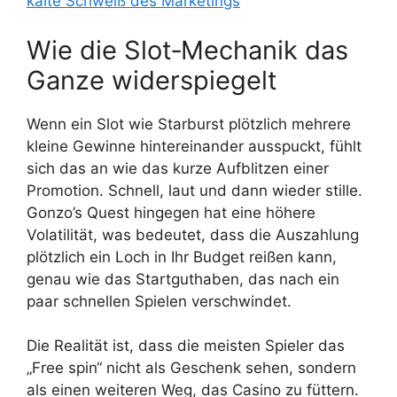
kalte Schweiß des Marketings
Wie die Slot‑Mechanik das
Ganze widerspiegelt
Wenn ein Slot wie Starburst plötzlich mehrere
kleine Gewinne hintereinander ausspuckt, fühlt
sich das an wie das kurze Aufblitzen einer
Promotion. Schnell, laut und dann wieder stille.
Gonzo’s Quest hingegen hat eine höhere
Volatilität, was bedeutet, dass die Auszahlung
plötzlich ein Loch in Ihr Budget reißen kann,
genau wie das Startguthaben, das nach ein
paar schnellen Spielen verschwindet.
Die Realität ist, dass die meisten Spieler das
„Free spin“ nicht als Geschenk sehen, sondern
als einen weiteren Weg, das Casino zu füttern.