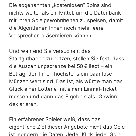
Die sogenannten „kostenlosen“ Spins sind
nichts weiter als ein Mittel, um die Datenbank
mit Ihren Spielgewohnheiten zu speisen, damit
die Algorithmen Ihnen noch mehr leere
Versprechen präsentieren können.
Und während Sie versuchen, das
Startguthaben zu nutzen, stellen Sie fest, dass
die Auszahlungsgrenze bei 50 € liegt – ein
Betrag, den Ihnen höchstens ein paar lose
Münzen wert sind. Das ist, als würde man das
Glück einer Lotterie mit einem Einmal‑Ticket
messen und dann das Ergebnis als „Gewinn“
deklarieren.
Ein erfahrener Spieler weiß, dass das
eigentliche Ziel dieser Angebote nicht das Geld
ist, sondern die Daten. Jeder Klick, jeder Spin,