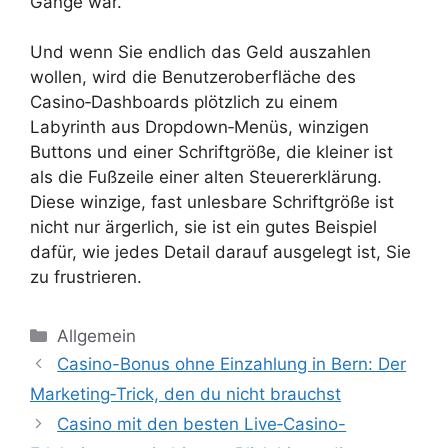
Gange war.
Und wenn Sie endlich das Geld auszahlen
wollen, wird die Benutzeroberfläche des
Casino‑Dashboards plötzlich zu einem
Labyrinth aus Dropdown‑Menüs, winzigen
Buttons und einer Schriftgröße, die kleiner ist
als die Fußzeile einer alten Steuererklärung.
Diese winzige, fast unlesbare Schriftgröße ist
nicht nur ärgerlich, sie ist ein gutes Beispiel
dafür, wie jedes Detail darauf ausgelegt ist, Sie
zu frustrieren.
Kategorien
Allgemein
Casino-Bonus ohne Einzahlung in Bern: Der
Marketing‑Trick, den du nicht brauchst
Casino mit den besten Live‑Casino-