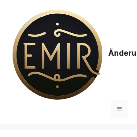
Zum
Inhalt
springen
Änderu
Menü