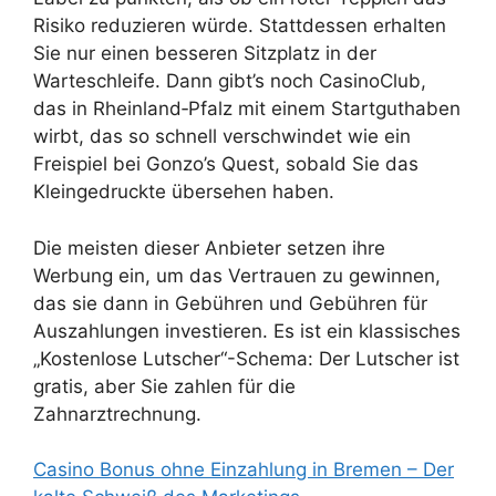
Risiko reduzieren würde. Stattdessen erhalten
Sie nur einen besseren Sitzplatz in der
Warteschleife. Dann gibt’s noch CasinoClub,
das in Rheinland‑Pfalz mit einem Startguthaben
wirbt, das so schnell verschwindet wie ein
Freispiel bei Gonzo’s Quest, sobald Sie das
Kleingedruckte übersehen haben.
Die meisten dieser Anbieter setzen ihre
Werbung ein, um das Vertrauen zu gewinnen,
das sie dann in Gebühren und Gebühren für
Auszahlungen investieren. Es ist ein klassisches
„Kostenlose Lutscher“-Schema: Der Lutscher ist
gratis, aber Sie zahlen für die
Zahnarztrechnung.
Casino Bonus ohne Einzahlung in Bremen – Der