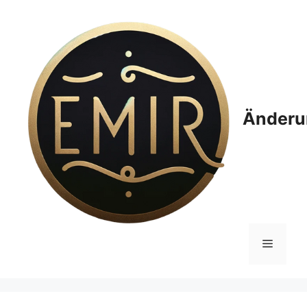
Zum
Inhalt
springen
Änderu
Menü