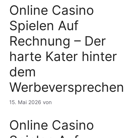
Online Casino
Spielen Auf
Rechnung – Der
harte Kater hinter
dem
Werbeversprechen
15. Mai 2026
von
Online Casino