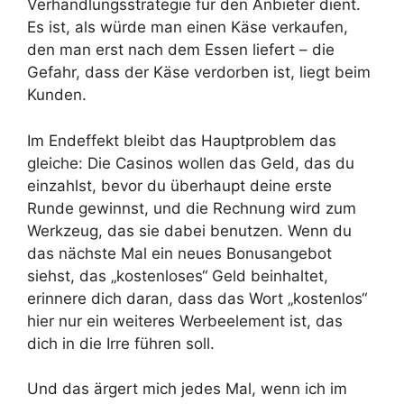
Verhandlungsstrategie für den Anbieter dient.
Es ist, als würde man einen Käse verkaufen,
den man erst nach dem Essen liefert – die
Gefahr, dass der Käse verdorben ist, liegt beim
Kunden.
Im Endeffekt bleibt das Hauptproblem das
gleiche: Die Casinos wollen das Geld, das du
einzahlst, bevor du überhaupt deine erste
Runde gewinnst, und die Rechnung wird zum
Werkzeug, das sie dabei benutzen. Wenn du
das nächste Mal ein neues Bonusangebot
siehst, das „kostenloses“ Geld beinhaltet,
erinnere dich daran, dass das Wort „kostenlos“
hier nur ein weiteres Werbeelement ist, das
dich in die Irre führen soll.
Und das ärgert mich jedes Mal, wenn ich im