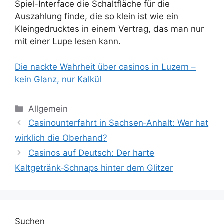
Spiel-Interface die Schaltfläche für die
Auszahlung finde, die so klein ist wie ein
Kleingedrucktes in einem Vertrag, das man nur
mit einer Lupe lesen kann.
Die nackte Wahrheit über casinos in Luzern –
kein Glanz, nur Kalkül
Kategorien
Allgemein
Casinounterfahrt in Sachsen‑Anhalt: Wer hat
wirklich die Oberhand?
Casinos auf Deutsch: Der harte
Kaltgetränk‑Schnaps hinter dem Glitzer
Suchen