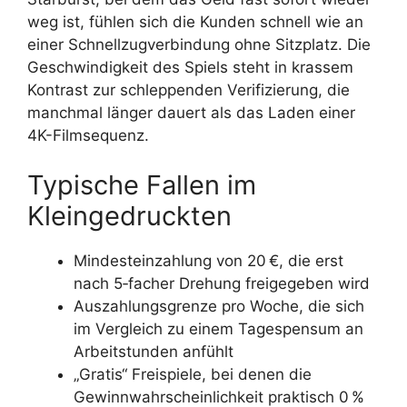
weg ist, fühlen sich die Kunden schnell wie an
einer Schnellzugverbindung ohne Sitzplatz. Die
Geschwindigkeit des Spiels steht in krassem
Kontrast zur schleppenden Verifizierung, die
manchmal länger dauert als das Laden einer
4K-Filmsequenz.
Typische Fallen im
Kleingedruckten
Mindesteinzahlung von 20 €, die erst
nach 5‑facher Drehung freigegeben wird
Auszahlungsgrenze pro Woche, die sich
im Vergleich zu einem Tagespensum an
Arbeitstunden anfühlt
„Gratis“ Freispiele, bei denen die
Gewinnwahrscheinlichkeit praktisch 0 %