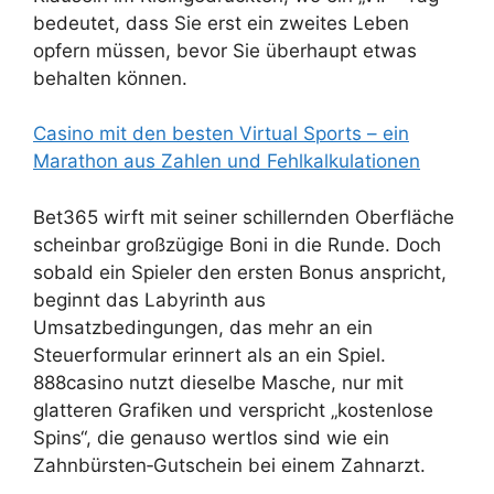
bedeutet, dass Sie erst ein zweites Leben
opfern müssen, bevor Sie überhaupt etwas
behalten können.
Casino mit den besten Virtual Sports – ein
Marathon aus Zahlen und Fehlkalkulationen
Bet365 wirft mit seiner schillernden Oberfläche
scheinbar großzügige Boni in die Runde. Doch
sobald ein Spieler den ersten Bonus anspricht,
beginnt das Labyrinth aus
Umsatzbedingungen, das mehr an ein
Steuerformular erinnert als an ein Spiel.
888casino nutzt dieselbe Masche, nur mit
glatteren Grafiken und verspricht „kostenlose
Spins“, die genauso wertlos sind wie ein
Zahnbürsten‑Gutschein bei einem Zahnarzt.