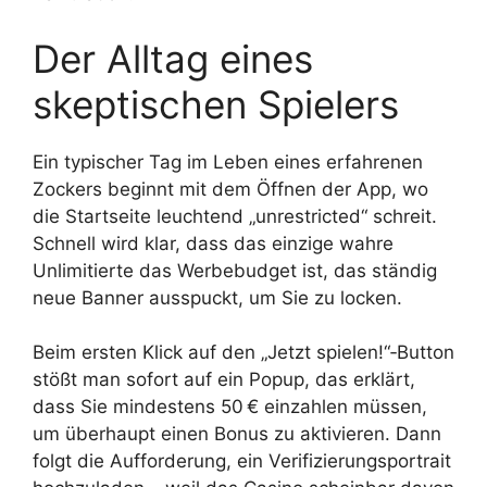
Der Alltag eines
skeptischen Spielers
Ein typischer Tag im Leben eines erfahrenen
Zockers beginnt mit dem Öffnen der App, wo
die Startseite leuchtend „unrestricted“ schreit.
Schnell wird klar, dass das einzige wahre
Unlimitierte das Werbebudget ist, das ständig
neue Banner ausspuckt, um Sie zu locken.
Beim ersten Klick auf den „Jetzt spielen!“‑Button
stößt man sofort auf ein Popup, das erklärt,
dass Sie mindestens 50 € einzahlen müssen,
um überhaupt einen Bonus zu aktivieren. Dann
folgt die Aufforderung, ein Verifizierungsportrait