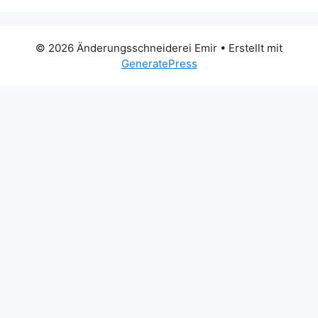
© 2026 Änderungsschneiderei Emir
• Erstellt mit
GeneratePress