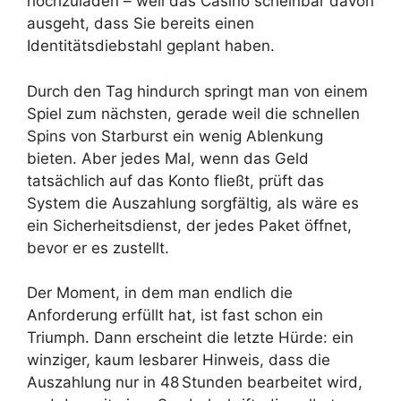
hochzuladen – weil das Casino scheinbar davon
ausgeht, dass Sie bereits einen
Identitätsdiebstahl geplant haben.
Durch den Tag hindurch springt man von einem
Spiel zum nächsten, gerade weil die schnellen
Spins von Starburst ein wenig Ablenkung
bieten. Aber jedes Mal, wenn das Geld
tatsächlich auf das Konto fließt, prüft das
System die Auszahlung sorgfältig, als wäre es
ein Sicherheitsdienst, der jedes Paket öffnet,
bevor er es zustellt.
Der Moment, in dem man endlich die
Anforderung erfüllt hat, ist fast schon ein
Triumph. Dann erscheint die letzte Hürde: ein
winziger, kaum lesbarer Hinweis, dass die
Auszahlung nur in 48 Stunden bearbeitet wird,