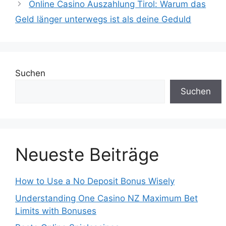
Online Casino Auszahlung Tirol: Warum das
Geld länger unterwegs ist als deine Geduld
Suchen
Suchen
Neueste Beiträge
How to Use a No Deposit Bonus Wisely
Understanding One Casino NZ Maximum Bet
Limits with Bonuses