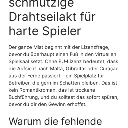
schmutzige
Drahtseilakt für
harte Spieler
Der ganze Mist beginnt mit der Lizenzfrage,
bevor du überhaupt einen Fuß in den virtuellen
Spielsaal setzt. Ohne EU‑Lizenz bedeutet, dass
die Aufsicht nach Malta, Gibraltar oder Curaçao
aus der Ferne passiert – ein Spielplatz für
Betreiber, die gern im Schatten bleiben. Das ist
kein Romantikroman, das ist trockene
Buchführung, und du solltest das sofort spüren,
bevor du dir den Gewinn erhoffst.
Warum die fehlende