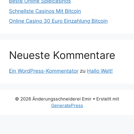
Beste Online Spielcasinos
Schnellste Casinos Mit Bitcoin
Online Casino 30 Euro Einzahlung Bitcoin
Neueste Kommentare
Ein WordPress-Kommentator
zu
Hallo Welt!
© 2026 Änderungsschneiderei Emir
• Erstellt mit
GeneratePress