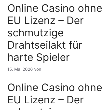
Online Casino ohne
EU Lizenz – Der
schmutzige
Drahtseilakt für
harte Spieler
15. Mai 2026
von
Online Casino ohne
EU Lizenz – Der