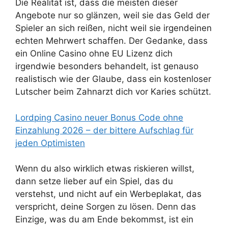
Die Realität ist, dass die meisten dieser
Angebote nur so glänzen, weil sie das Geld der
Spieler an sich reißen, nicht weil sie irgendeinen
echten Mehrwert schaffen. Der Gedanke, dass
ein Online Casino ohne EU Lizenz dich
irgendwie besonders behandelt, ist genauso
realistisch wie der Glaube, dass ein kostenloser
Lutscher beim Zahnarzt dich vor Karies schützt.
Lordping Casino neuer Bonus Code ohne
Einzahlung 2026 – der bittere Aufschlag für
jeden Optimisten
Wenn du also wirklich etwas riskieren willst,
dann setze lieber auf ein Spiel, das du
verstehst, und nicht auf ein Werbeplakat, das
verspricht, deine Sorgen zu lösen. Denn das
Einzige, was du am Ende bekommst, ist ein