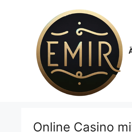
Zum
Inhalt
springen
Online Casino mi