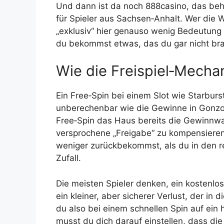
Und dann ist da noch 888casino, das behau
für Spieler aus Sachsen‑Anhalt. Wer die W
„exklusiv“ hier genauso wenig Bedeutung 
du bekommst etwas, das du gar nicht brau
Wie die Freispiel‑Mechan
Ein Free‑Spin bei einem Slot wie Starburst
unberechenbar wie die Gewinne in Gonzo’
Free‑Spin das Haus bereits die Gewinnwah
versprochene „Freigabe“ zu kompensieren.
weniger zurückbekommst, als du in den re
Zufall.
Die meisten Spieler denken, ein kostenlose
ein kleiner, aber sicherer Verlust, der i
du also bei einem schnellen Spin auf ein h
musst du dich darauf einstellen, dass di