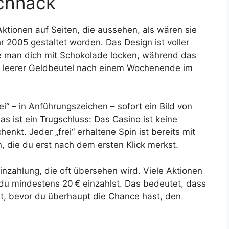
chnack
Aktionen auf Seiten, die aussehen, als wären sie
 2005 gestaltet worden. Das Design ist voller
lle man dich mit Schokolade locken, während das
in leerer Geldbeutel nach einem Wochenende im
ei“ – in Anführungszeichen – sofort ein Bild von
as ist ein Trugschluss: Das Casino ist keine
enkt. Jeder „frei“ erhaltene Spin ist bereits mit
, die du erst nach dem ersten Klick merkst.
Einzahlung, die oft übersehen wird. Viele Aktionen
du mindestens 20 € einzahlst. Das bedeutet, dass
st, bevor du überhaupt die Chance hast, den