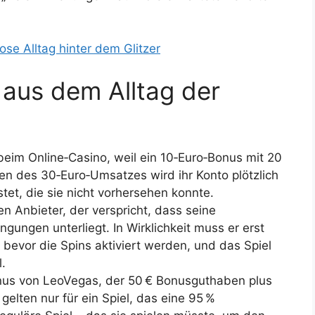
se Alltag hinter dem Glitzer
 aus dem Alltag der
eim Online‑Casino, weil ein 10‑Euro‑Bonus mit 20
hen des 30‑Euro‑Umsatzes wird ihr Konto plötzlich
stet, die sie nicht vorhersehen konnte.
n Anbieter, der verspricht, dass seine
gungen unterliegt. In Wirklichkeit muss er erst
, bevor die Spins aktiviert werden, und das Spiel
.
nus von LeoVegas, der 50 € Bonusguthaben plus
 gelten nur für ein Spiel, das eine 95 %