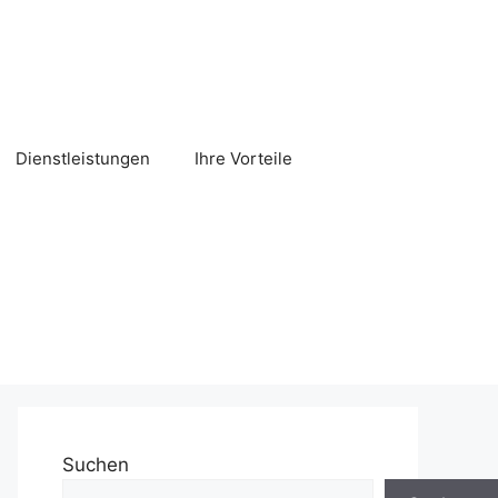
Dienstleistungen
Ihre Vorteile
Suchen