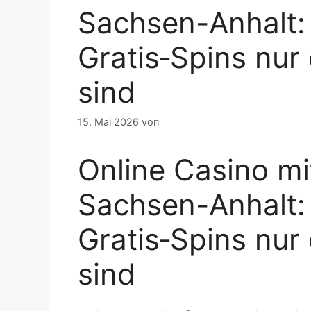
Sachsen-Anhalt:
Gratis‑Spins nur 
sind
15. Mai 2026
von
Online Casino mi
Sachsen-Anhalt:
Gratis‑Spins nur 
sind