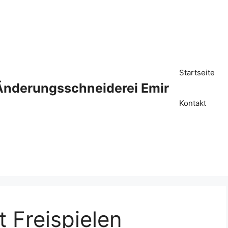
Startseite
Änderungsschneiderei Emir
Kontakt
t Freispielen