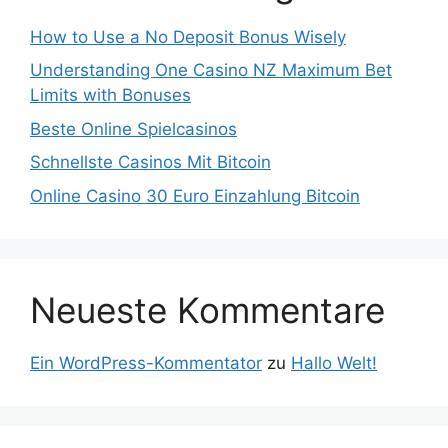
How to Use a No Deposit Bonus Wisely
Understanding One Casino NZ Maximum Bet
Limits with Bonuses
Beste Online Spielcasinos
Schnellste Casinos Mit Bitcoin
Online Casino 30 Euro Einzahlung Bitcoin
Neueste Kommentare
Ein WordPress-Kommentator
zu
Hallo Welt!