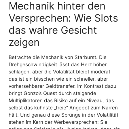
Mechanik hinter den
Versprechen: Wie Slots
das wahre Gesicht
zeigen
Betrachte die Mechanik von Starburst. Die
Drehgeschwindigkeit lässt das Herz höher
schlagen, aber die Volatilität bleibt moderat –
das ist ein bisschen wie ein schneller, aber
vorhersehbarer Geldtransfer. Im Kontrast dazu
bringt Gonzo’s Quest durch steigende
Multiplikatoren das Risiko auf ein Niveau, das
selbst das kühnste „freie“ Angebot zum Narren
hält. Und genau diese Sprünge in der Volatilität
stehen im Kern der Werbeversprechen: Sie