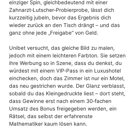
einziger Spin, gleichbedeutend mit einer
Zahnarzt‑Lutscher‑Probierprobe, lässt dich
kurzzeitig jubeln, bevor das Ergebnis dich
wieder zurück an den Tisch drängt – und das
ganz ohne jede „Freigabe“ von Geld.
Unibet versucht, das gleiche Bild zu malen,
jedoch mit einem leichteren Farbton. Sie setzen
ihre Werbung so in Szene, dass du denkst, du
würdest mit einem VIP‑Pass in ein Luxushotel
einchecken, doch das Zimmer ist nur ein Motel,
das neu gestrichen wurde. Der Glanz verblasst,
sobald du das Kleingedruckte liest – dort steht,
dass Gewinne erst nach einem 30‑fachen
Umsatz des Bonus freigegeben werden, ein
Rätsel, das selbst der erfahrenste
Mathematiker kaum lösen kann.