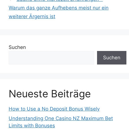
Warum das ganze Aufhebens meist nur ein
weiterer Ärgernis ist
Suchen
Suchen
Neueste Beiträge
How to Use a No Deposit Bonus Wisely
Understanding One Casino NZ Maximum Bet
Limits with Bonuses