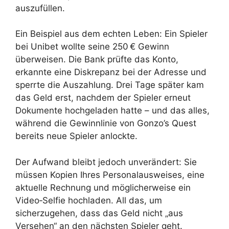
auszufüllen.
Ein Beispiel aus dem echten Leben: Ein Spieler
bei Unibet wollte seine 250 € Gewinn
überweisen. Die Bank prüfte das Konto,
erkannte eine Diskrepanz bei der Adresse und
sperrte die Auszahlung. Drei Tage später kam
das Geld erst, nachdem der Spieler erneut
Dokumente hochgeladen hatte – und das alles,
während die Gewinnlinie von Gonzo’s Quest
bereits neue Spieler anlockte.
Der Aufwand bleibt jedoch unverändert: Sie
müssen Kopien Ihres Personalausweises, eine
aktuelle Rechnung und möglicherweise ein
Video‑Selfie hochladen. All das, um
sicherzugehen, dass das Geld nicht „aus
Versehen“ an den nächsten Spieler geht.