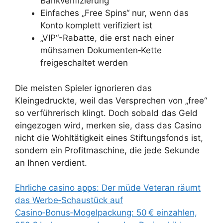
Bankverifizierung
Einfaches „Free Spins“ nur, wenn das
Konto komplett verifiziert ist
„VIP“-Rabatte, die erst nach einer
mühsamen Dokumenten‑Kette
freigeschaltet werden
Die meisten Spieler ignorieren das
Kleingedruckte, weil das Versprechen von „free“
so verführerisch klingt. Doch sobald das Geld
eingezogen wird, merken sie, dass das Casino
nicht die Wohltätigkeit eines Stiftungsfonds ist,
sondern ein Profitmaschine, die jede Sekunde
an Ihnen verdient.
Ehrliche casino apps: Der müde Veteran räumt
das Werbe‑Schaustück auf
Casino‑Bonus‑Mogelpackung: 50 € einzahlen,