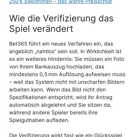
250 € bekommen – das wahre Preisschild
Wie die Verifizierung das
Spiel verändert
Bet365 führt ein neues Verfahren ein, das
angeblich „nahtlos“ sein soll. In Wirklichkeit ist
es ein weiteres Hindernis: Sie müssen ein Foto
von Ihrem Bankauszug hochladen, das
mindestens 0,5 mm Auflösung aufweisen muss
– weil das System nicht mit unscharfen Bildern
arbeiten kann. Wenn das Bild nicht den
Spezifikationen entspricht, wird Ihr Antrag
automatisch abgelehnt und Sie sitzen da,
während andere Spieler bereits ihre
Spielguthaben aufladen.
Die Verifizierung wirkt fast wie ein Glücksspiel