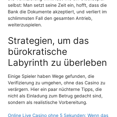
selbst: Man setzt seine Zeit ein, hofft, dass die
Bank die Dokumente akzeptiert, und verliert im
schlimmsten Fall den gesamten Antrieb,
weiterzuspielen.
Strategien, um das
bürokratische
Labyrinth zu überleben
Einige Spieler haben Wege gefunden, die
Verifizierung zu umgehen, ohne das Casino zu
verärgern. Hier ein paar nüchterne Tipps, die
nicht als Einladung zum Betrug gedacht sind,
sondern als realistische Vorbereitung.
Online Live Casino ohne 5 Sekunden: Wenn das