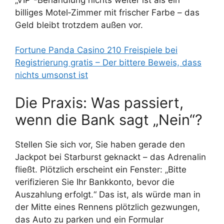
billiges Motel‑Zimmer mit frischer Farbe – das
Geld bleibt trotzdem außen vor.
Fortune Panda Casino 210 Freispiele bei
Registrierung gratis – Der bittere Beweis, dass
nichts umsonst ist
Die Praxis: Was passiert,
wenn die Bank sagt „Nein“?
Stellen Sie sich vor, Sie haben gerade den
Jackpot bei Starburst geknackt – das Adrenalin
fließt. Plötzlich erscheint ein Fenster: „Bitte
verifizieren Sie Ihr Bankkonto, bevor die
Auszahlung erfolgt.“ Das ist, als würde man in
der Mitte eines Rennens plötzlich gezwungen,
das Auto zu parken und ein Formular