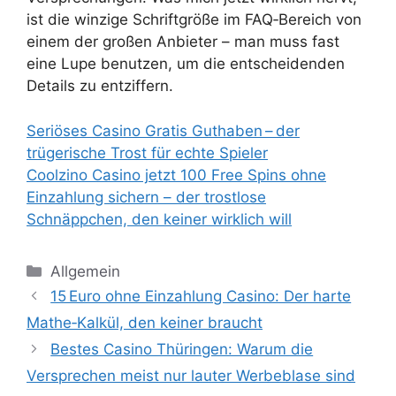
ist die winzige Schriftgröße im FAQ‑Bereich von
einem der großen Anbieter – man muss fast
eine Lupe benutzen, um die entscheidenden
Details zu entziffern.
Seriöses Casino Gratis Guthaben – der
trügerische Trost für echte Spieler
Coolzino Casino jetzt 100 Free Spins ohne
Einzahlung sichern – der trostlose
Schnäppchen, den keiner wirklich will
Kategorien
Allgemein
15 Euro ohne Einzahlung Casino: Der harte
Mathe‑Kalkül, den keiner braucht
Bestes Casino Thüringen: Warum die
Versprechen meist nur lauter Werbeblase sind