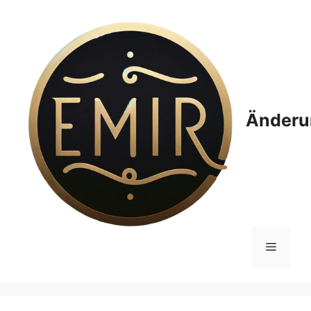
Zum
Inhalt
springen
Änderu
Menü