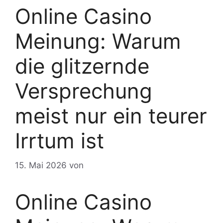
Online Casino
Meinung: Warum
die glitzernde
Versprechung
meist nur ein teurer
Irrtum ist
15. Mai 2026
von
Online Casino