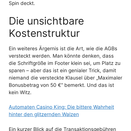
Spin deckt.
Die unsichtbare
Kostenstruktur
Ein weiteres Ärgernis ist die Art, wie die AGBs
versteckt werden. Man könnte denken, dass
die Schriftgröße im Footer klein sei, um Platz zu
sparen – aber das ist ein genialer Trick, damit
niemand die versteckte Klausel über „Maximaler
Bonusbetrag von 50 €“ bemerkt. Und das ist
kein Witz.
Automaten Casino King: Die bittere Wahrheit
hinter den glitzernden Walzen
Ein kurzer Blick auf die Transaktionsgebühren