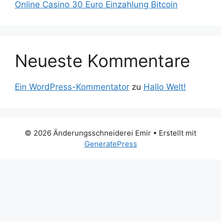
Online Casino 30 Euro Einzahlung Bitcoin
Neueste Kommentare
Ein WordPress-Kommentator
zu
Hallo Welt!
© 2026 Änderungsschneiderei Emir
• Erstellt mit
GeneratePress