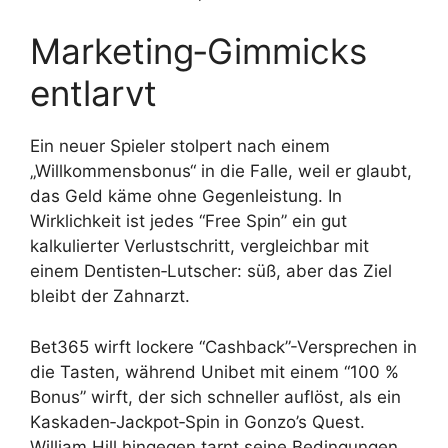
Marketing‑Gimmicks
entlarvt
Ein neuer Spieler stolpert nach einem
„Willkommensbonus“ in die Falle, weil er glaubt,
das Geld käme ohne Gegenleistung. In
Wirklichkeit ist jedes “Free Spin” ein gut
kalkulierter Verlustschritt, vergleichbar mit
einem Dentisten‑Lutscher: süß, aber das Ziel
bleibt der Zahnarzt.
Bet365 wirft lockere “Cashback”-Versprechen in
die Tasten, während Unibet mit einem “100 %
Bonus” wirft, der sich schneller auflöst, als ein
Kaskaden‑Jackpot‑Spin in Gonzo’s Quest.
William Hill hingegen tarnt seine Bedingungen