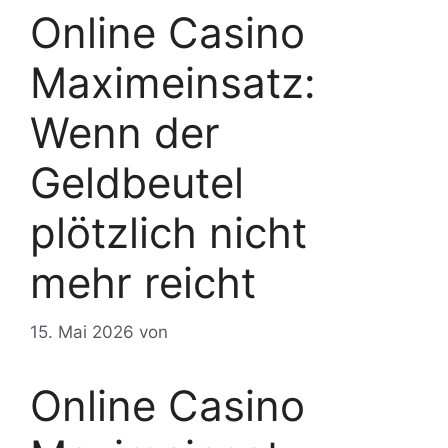
Online Casino
Maximeinsatz:
Wenn der
Geldbeutel
plötzlich nicht
mehr reicht
15. Mai 2026
von
Online Casino