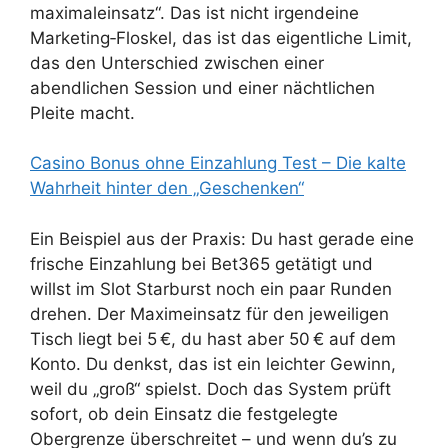
maximaleinsatz“. Das ist nicht irgendeine
Marketing‑Floskel, das ist das eigentliche Limit,
das den Unterschied zwischen einer
abendlichen Session und einer nächtlichen
Pleite macht.
Casino Bonus ohne Einzahlung Test – Die kalte
Wahrheit hinter den „Geschenken“
Ein Beispiel aus der Praxis: Du hast gerade eine
frische Einzahlung bei Bet365 getätigt und
willst im Slot Starburst noch ein paar Runden
drehen. Der Maximeinsatz für den jeweiligen
Tisch liegt bei 5 €, du hast aber 50 € auf dem
Konto. Du denkst, das ist ein leichter Gewinn,
weil du „groß“ spielst. Doch das System prüft
sofort, ob dein Einsatz die festgelegte
Obergrenze überschreitet – und wenn du’s zu