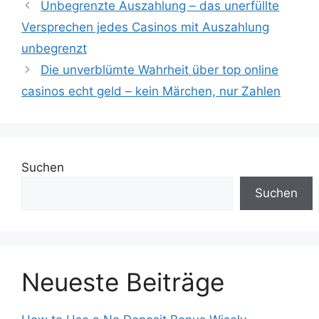
Unbegrenzte Auszahlung – das unerfüllte
Versprechen jedes Casinos mit Auszahlung
unbegrenzt
Die unverblümte Wahrheit über top online
casinos echt geld – kein Märchen, nur Zahlen
Suchen
Suchen
Neueste Beiträge