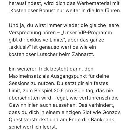
herausfindest, wird dich das Werbematerial mit
„Kostenloser Bonus“ nur weiter in die Irre führen.
Und ja, du wirst immer wieder die gleiche leere
Versprechung hören – „Unser VIP‑Programm
gibt dir exklusive Limits“, aber das ganze
„exklusiv“ ist genauso wertlos wie ein
kostenloser Lutscher beim Zahnarzt.
Ein weiterer Trick besteht darin, den
Maximeinsatz als Ausgangspunkt für deine
Sessions zu nutzen. Du setzt dir ein festes
Limit, zum Beispiel 20 € pro Spieltag, das nie
überschritten wird – egal, wie verführerisch die
Gewinnlinien auch aussehen. Das verhindert,
dass du dich in einem einzigen Slot wie Gonzo’s
Quest verstrickst und am Ende die Bankbank
sprichwörtlich leerst.