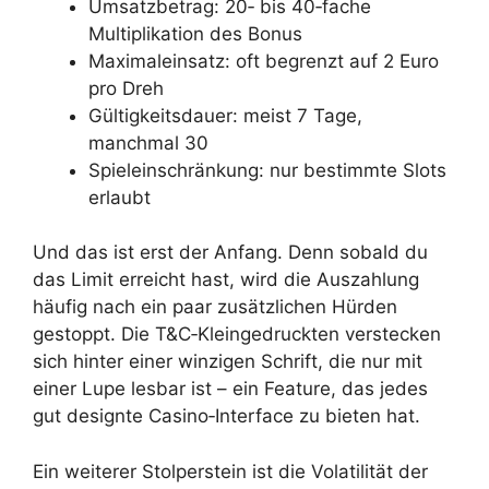
Umsatzbetrag: 20‑ bis 40‑fache
Multiplikation des Bonus
Maximaleinsatz: oft begrenzt auf 2 Euro
pro Dreh
Gültigkeitsdauer: meist 7 Tage,
manchmal 30
Spieleinschränkung: nur bestimmte Slots
erlaubt
Und das ist erst der Anfang. Denn sobald du
das Limit erreicht hast, wird die Auszahlung
häufig nach ein paar zusätzlichen Hürden
gestoppt. Die T&C‑Kleingedruckten verstecken
sich hinter einer winzigen Schrift, die nur mit
einer Lupe lesbar ist – ein Feature, das jedes
gut designte Casino‑Interface zu bieten hat.
Ein weiterer Stolperstein ist die Volatilität der