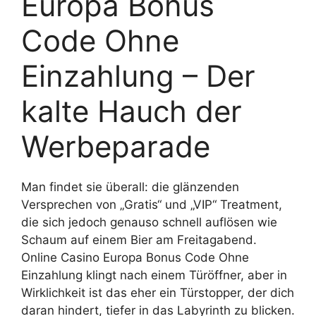
Europa Bonus
Code Ohne
Einzahlung – Der
kalte Hauch der
Werbeparade
Man findet sie überall: die glänzenden
Versprechen von „Gratis“ und „VIP“ Treatment,
die sich jedoch genauso schnell auflösen wie
Schaum auf einem Bier am Freitagabend.
Online Casino Europa Bonus Code Ohne
Einzahlung klingt nach einem Türöffner, aber in
Wirklichkeit ist das eher ein Türstopper, der dich
daran hindert, tiefer in das Labyrinth zu blicken.