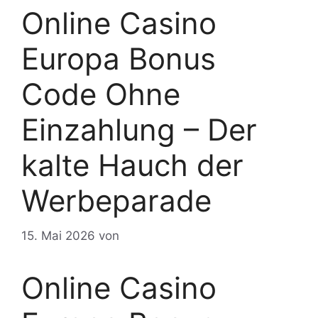
Online Casino
Europa Bonus
Code Ohne
Einzahlung – Der
kalte Hauch der
Werbeparade
15. Mai 2026
von
Online Casino