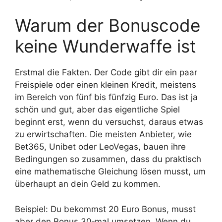
Warum der Bonuscode
keine Wunderwaffe ist
Erstmal die Fakten. Der Code gibt dir ein paar
Freispiele oder einen kleinen Kredit, meistens
im Bereich von fünf bis fünfzig Euro. Das ist ja
schön und gut, aber das eigentliche Spiel
beginnt erst, wenn du versuchst, daraus etwas
zu erwirtschaften. Die meisten Anbieter, wie
Bet365, Unibet oder LeoVegas, bauen ihre
Bedingungen so zusammen, dass du praktisch
eine mathematische Gleichung lösen musst, um
überhaupt an dein Geld zu kommen.
Beispiel: Du bekommst 20 Euro Bonus, musst
aber den Bonus 30‑mal umsetzen. Wenn du