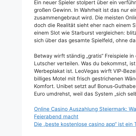
Ein neuer Spieler stolpert über ein verfü
großen Gewinn. In Wahrheit ist das nur e
zusammengebraut wird. Die meisten Onli
doch die Realität sieht eher nach einem
einem Slot wie Starburst vergleichen: bli
sich über das gesamte Spielfeld, ohne das
Betway wirft ständig „gratis“ Freispiele i
Lutscher verteilen. Was du bekommst, ist 
Werbeplakat ist. LeoVegas wirft VIP‑Beze
billiges Motel mit frisch gestrichenen Wä
Komfort. Unibet setzt auf Bonus‑Guthabe
Euro umdrehst, weil das System „sich sel
Online Casino Auszahlung Steiermark: W
Feierabend macht
Die „beste kostenlose casino app“ ist ein