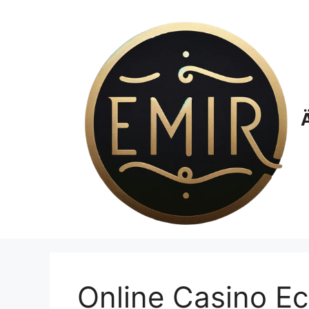
Zum
Inhalt
springen
Online Casino Ec