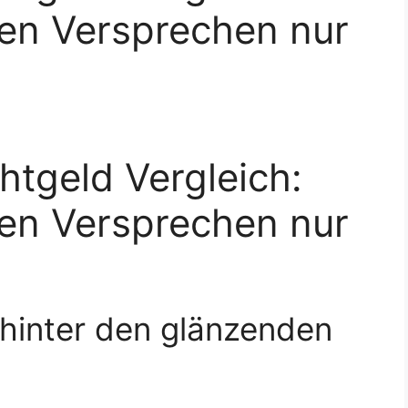
en Versprechen nur
htgeld Vergleich:
en Versprechen nur
hinter den glänzenden