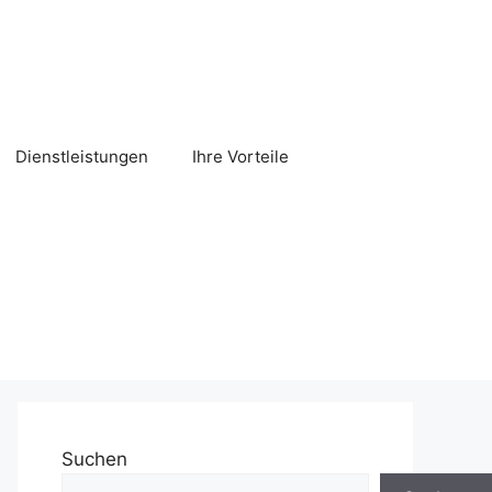
Dienstleistungen
Ihre Vorteile
Suchen