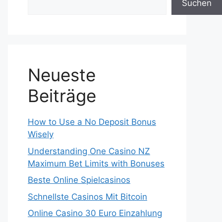
Suchen
Neueste
Beiträge
How to Use a No Deposit Bonus
Wisely
Understanding One Casino NZ
Maximum Bet Limits with Bonuses
Beste Online Spielcasinos
Schnellste Casinos Mit Bitcoin
Online Casino 30 Euro Einzahlung