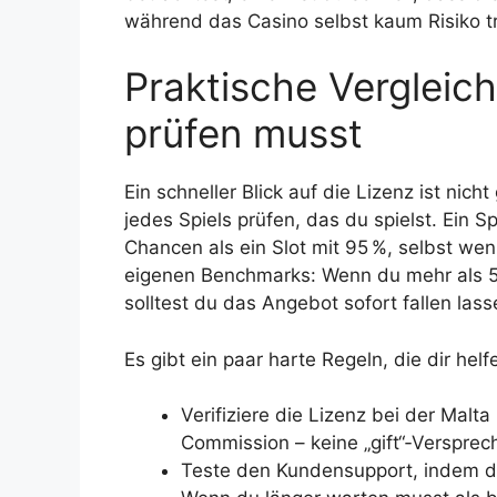
während das Casino selbst kaum Risiko tr
Praktische Vergleich
prüfen musst
Ein schneller Blick auf die Lizenz ist ni
jedes Spiels prüfen, das du spielst. Ein Sp
Chancen als ein Slot mit 95 %, selbst we
eigenen Benchmarks: Wenn du mehr als 5
solltest du das Angebot sofort fallen lass
Es gibt ein paar harte Regeln, die dir hel
Verifiziere die Lizenz bei der Mal
Commission – keine „gift“‑Versprec
Teste den Kundensupport, indem du 