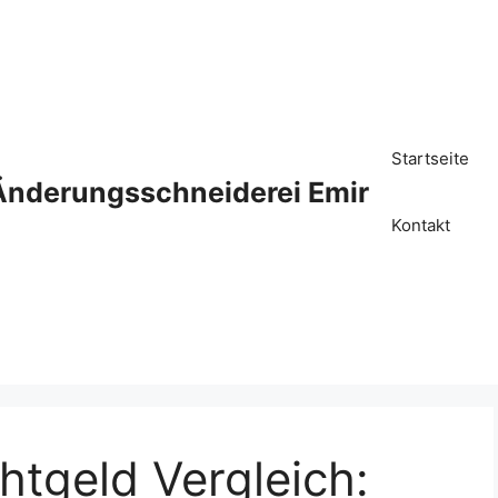
Startseite
Änderungsschneiderei Emir
Kontakt
htgeld Vergleich: