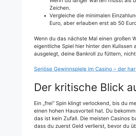
Wenn du länger warten musst als be
Zeichen.
Vergleiche die minimalen Einzahlun
Euro, aber erlauben erst ab 50 Eu
Wenn du das nächste Mal einen großen W
eigentliche Spiel hier hinter den Kulissen
ausgelegt, deine Bankroll zu füttern, nic
Seriöse Gewinnspiele im Casino – der har
Der kritische Blick
Ein „frei“ Spin klingt verlockend, bis du m
einen hohen Hausvorteil hat. Du bekomms
das ist kein Zufall. Die meisten Casinos
dass du zuerst Geld verlierst, bevor du 