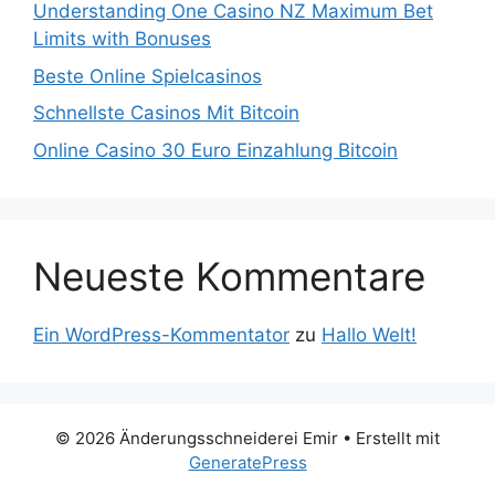
Understanding One Casino NZ Maximum Bet
Limits with Bonuses
Beste Online Spielcasinos
Schnellste Casinos Mit Bitcoin
Online Casino 30 Euro Einzahlung Bitcoin
Neueste Kommentare
Ein WordPress-Kommentator
zu
Hallo Welt!
© 2026 Änderungsschneiderei Emir
• Erstellt mit
GeneratePress