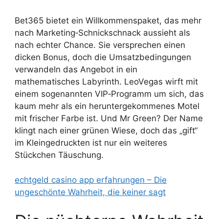
Bet365 bietet ein Willkommenspaket, das mehr
nach Marketing‑Schnickschnack aussieht als
nach echter Chance. Sie versprechen einen
dicken Bonus, doch die Umsatzbedingungen
verwandeln das Angebot in ein
mathematisches Labyrinth. LeoVegas wirft mit
einem sogenannten VIP‑Programm um sich, das
kaum mehr als ein heruntergekommenes Motel
mit frischer Farbe ist. Und Mr Green? Der Name
klingt nach einer grünen Wiese, doch das „gift“
im Kleingedruckten ist nur ein weiteres
Stückchen Täuschung.
echtgeld casino app erfahrungen – Die
ungeschönte Wahrheit, die keiner sagt