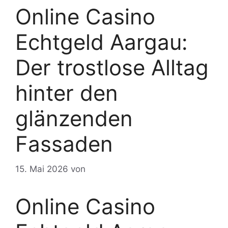
Online Casino
Echtgeld Aargau:
Der trostlose Alltag
hinter den
glänzenden
Fassaden
15. Mai 2026
von
Online Casino