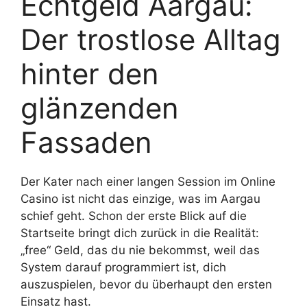
Echtgeld Aargau:
Der trostlose Alltag
hinter den
glänzenden
Fassaden
Der Kater nach einer langen Session im Online
Casino ist nicht das einzige, was im Aargau
schief geht. Schon der erste Blick auf die
Startseite bringt dich zurück in die Realität:
„free“ Geld, das du nie bekommst, weil das
System darauf programmiert ist, dich
auszuspielen, bevor du überhaupt den ersten
Einsatz hast.