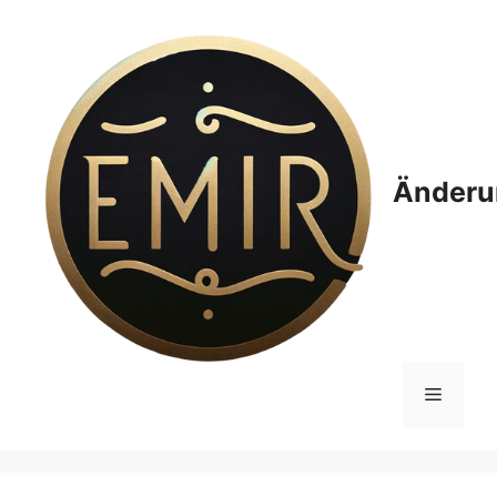
Zum
Inhalt
springen
Änderu
Menü