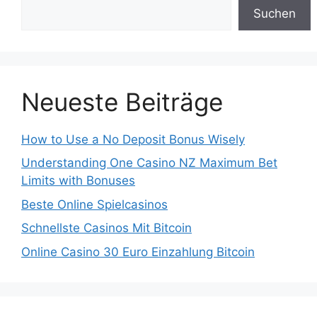
Suchen
Neueste Beiträge
How to Use a No Deposit Bonus Wisely
Understanding One Casino NZ Maximum Bet
Limits with Bonuses
Beste Online Spielcasinos
Schnellste Casinos Mit Bitcoin
Online Casino 30 Euro Einzahlung Bitcoin