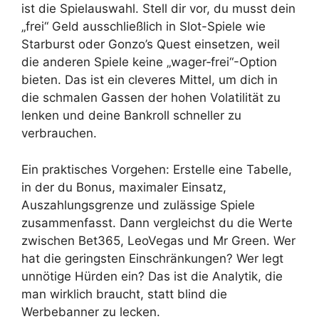
ist die Spielauswahl. Stell dir vor, du musst dein
„frei“ Geld ausschließlich in Slot-Spiele wie
Starburst oder Gonzo’s Quest einsetzen, weil
die anderen Spiele keine „wager‑frei“-Option
bieten. Das ist ein cleveres Mittel, um dich in
die schmalen Gassen der hohen Volatilität zu
lenken und deine Bankroll schneller zu
verbrauchen.
Ein praktisches Vorgehen: Erstelle eine Tabelle,
in der du Bonus, maximaler Einsatz,
Auszahlungsgrenze und zulässige Spiele
zusammenfasst. Dann vergleichst du die Werte
zwischen Bet365, LeoVegas und Mr Green. Wer
hat die geringsten Einschränkungen? Wer legt
unnötige Hürden ein? Das ist die Analytik, die
man wirklich braucht, statt blind die
Werbebanner zu lecken.