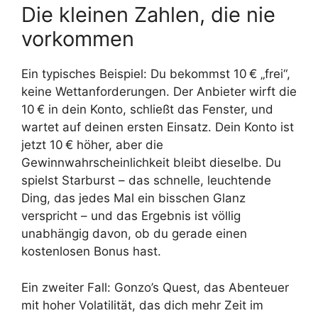
Die kleinen Zahlen, die nie
vorkommen
Ein typisches Beispiel: Du bekommst 10 € „frei“,
keine Wettanforderungen. Der Anbieter wirft die
10 € in dein Konto, schließt das Fenster, und
wartet auf deinen ersten Einsatz. Dein Konto ist
jetzt 10 € höher, aber die
Gewinnwahrscheinlichkeit bleibt dieselbe. Du
spielst Starburst – das schnelle, leuchtende
Ding, das jedes Mal ein bisschen Glanz
verspricht – und das Ergebnis ist völlig
unabhängig davon, ob du gerade einen
kostenlosen Bonus hast.
Ein zweiter Fall: Gonzo’s Quest, das Abenteuer
mit hoher Volatilität, das dich mehr Zeit im