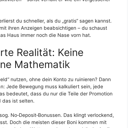
rlierst du schneller, als du „gratis“ sagen kannst.
 mit ihren Anzeigen beabsichtigen – du schaust
das Haus immer noch die Nase vorn hat.
rte Realität: Keine
rne Mathematik
geld“ nutzen, ohne dein Konto zu ruinieren? Dann
an: Jede Bewegung muss kalkuliert sein, jede
s bedeutet, dass du nur die Teile der Promotion
 das ist selten.
 sog. No‑Deposit‑Bonussen. Das klingt verlockend,
usst. Doch die meisten dieser Boni kommen mit