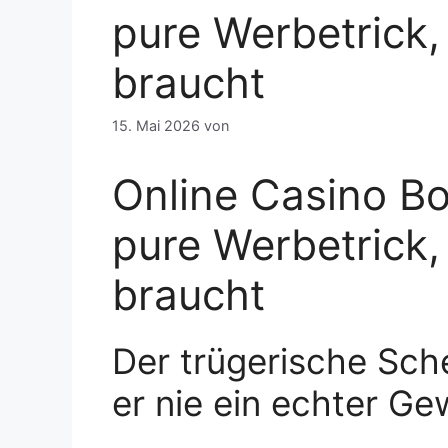
pure Werbetrick
braucht
15. Mai 2026
von
Online Casino B
pure Werbetrick
braucht
Der trügerische Sch
er nie ein echter Gew