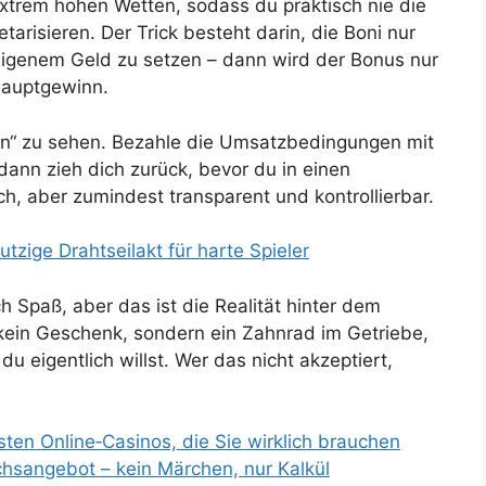
xtrem hohen Wetten, sodass du praktisch nie die
risieren. Der Trick besteht darin, die Boni nur
 eigenem Geld zu setzen – dann wird der Bonus nur
Hauptgewinn.
sten“ zu sehen. Bezahle die Umsatzbedingungen mit
 dann zieh dich zurück, bevor du in einen
sch, aber zumindest transparent und kontrollierbar.
zige Drahtseilakt für harte Spieler
ch Spaß, aber das ist die Realität hinter dem
t kein Geschenk, sondern ein Zahnrad im Getriebe,
du eigentlich willst. Wer das nicht akzeptiert,
esten Online‑Casinos, die Sie wirklich brauchen
ichsangebot – kein Märchen, nur Kalkül