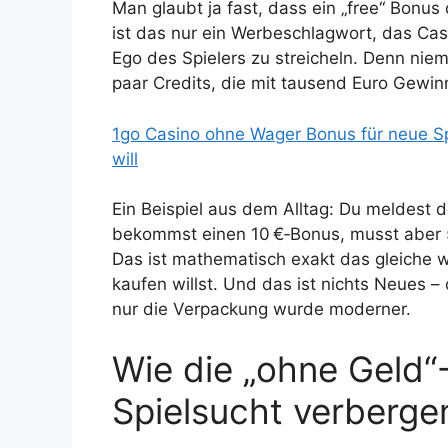
Man glaubt ja fast, dass ein „free“ Bonus d
ist das nur ein Werbe­schlagwort, das Ca
Ego des Spielers zu streicheln. Denn niem
paar Credits, die mit tausend Euro Gewin
1go Casino ohne Wager Bonus für neue Sp
will
Ein Beispiel aus dem Alltag: Du meldest 
bekommst einen 10 €‑Bonus, musst aber 
Das ist mathematisch exakt das gleiche w
kaufen willst. Und das ist nichts Neues –
nur die Verpackung wurde moderner.
Wie die „ohne Geld“
Spielsucht verberge