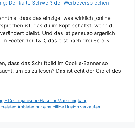
g: Der kalte Schweiß der Werbeversprechen
nntnis, dass das einzige, was wirklich „online
rsprechen ist, das du im Kopf behältst, wenn du
verändert bleibt. Und das ist genauso ärgerlich
 im Footer der T&C, das erst nach drei Scrolls
sen, dass das Schriftbild im Cookie‑Banner so
ucht, um es zu lesen? Das ist echt der Gipfel des
g – Der trojanische Hase im Marketingkäfig
isten Anbieter nur eine billige Illusion verkaufen