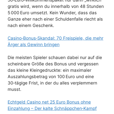
gratis wird, wenn du innerhalb von 48 Stunden
5 000 Euro umsetzt. Kein Wunder, dass das
Ganze eher nach einer Schuldenfalle riecht als
nach einem Geschenk.
Casino‑Bonus‑Skandal: 70 Freispiele, die mehr
Ärger als Gewinn bringen
Die meisten Spieler schauen dabei nur auf die
scheinbare Größe des Bonus und vergessen
das kleine Kleingedruckte: ein maximaler
Auszahlungsbetrag von 100 Euro und eine
30‑tägige Frist, in der du alles verplemmern
musst.
Echtgeld Casino net 25 Euro Bonus ohne
Einzahlung – Der kalte Schnäppchen‑Kampf