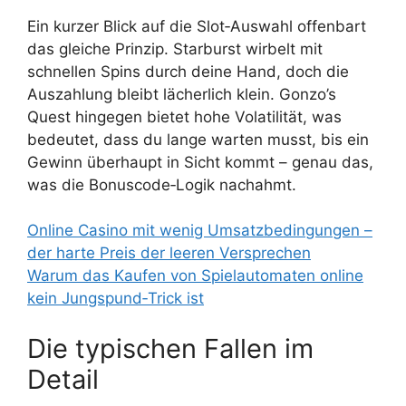
Ein kurzer Blick auf die Slot‑Auswahl offenbart
das gleiche Prinzip. Starburst wirbelt mit
schnellen Spins durch deine Hand, doch die
Auszahlung bleibt lächerlich klein. Gonzo’s
Quest hingegen bietet hohe Volatilität, was
bedeutet, dass du lange warten musst, bis ein
Gewinn überhaupt in Sicht kommt – genau das,
was die Bonuscode‑Logik nachahmt.
Online Casino mit wenig Umsatzbedingungen –
der harte Preis der leeren Versprechen
Warum das Kaufen von Spielautomaten online
kein Jungspund‑Trick ist
Die typischen Fallen im
Detail