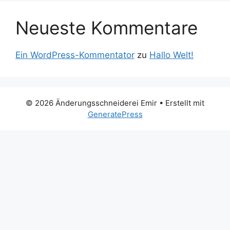
Neueste Kommentare
Ein WordPress-Kommentator
zu
Hallo Welt!
© 2026 Änderungsschneiderei Emir
• Erstellt mit
GeneratePress