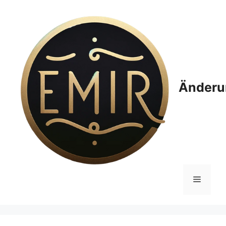
Zum
Inhalt
springen
Änderu
Menü