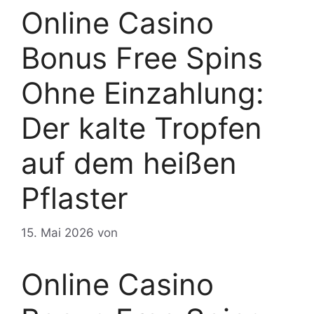
Online Casino
Bonus Free Spins
Ohne Einzahlung:
Der kalte Tropfen
auf dem heißen
Pflaster
15. Mai 2026
von
Online Casino