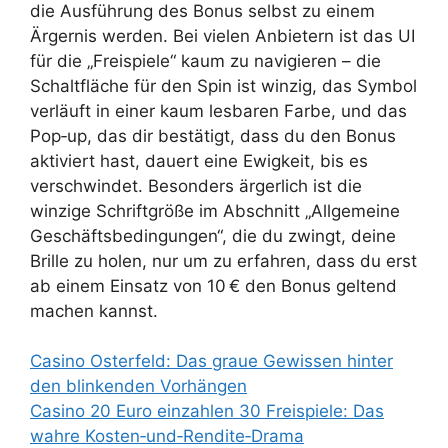
die Ausführung des Bonus selbst zu einem
Ärgernis werden. Bei vielen Anbietern ist das UI
für die „Freispiele“ kaum zu navigieren – die
Schaltfläche für den Spin ist winzig, das Symbol
verläuft in einer kaum lesbaren Farbe, und das
Pop‑up, das dir bestätigt, dass du den Bonus
aktiviert hast, dauert eine Ewigkeit, bis es
verschwindet. Besonders ärgerlich ist die
winzige Schriftgröße im Abschnitt „Allgemeine
Geschäftsbedingungen“, die du zwingt, deine
Brille zu holen, nur um zu erfahren, dass du erst
ab einem Einsatz von 10 € den Bonus geltend
machen kannst.
Casino Osterfeld: Das graue Gewissen hinter
den blinkenden Vorhängen
Casino 20 Euro einzahlen 30 Freispiele: Das
wahre Kosten‑und‑Rendite‑Drama