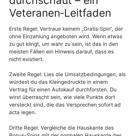
Veteranen‑Leitfaden
Erste Regel: Vertraue keinem „Gratis‑Spin“, der
ohne Einzahlung angeboten wird. Wenn etwas
zu gut klingt, um wahr zu sein, ist das in den
meisten Fällen ein Hinweis darauf, dass es
nicht existiert.
Zweite Regel: Lies die Umsatzbedingungen, als
würdest du das Kleingedruckte in einem
Vertrag für einen Autokauf durchforsten. Du
wirst überrascht sein, wie viele Punkte dort
versteckt sind, die das Versprechen sofort ad
acta legen.
Dritte Regel: Vergleiche die Hauskante des
Bonus-Spins mit der normalen Hauskante des