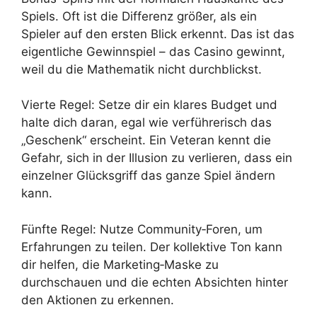
Spiels. Oft ist die Differenz größer, als ein
Spieler auf den ersten Blick erkennt. Das ist das
eigentliche Gewinnspiel – das Casino gewinnt,
weil du die Mathematik nicht durchblickst.
Vierte Regel: Setze dir ein klares Budget und
halte dich daran, egal wie verführerisch das
„Geschenk“ erscheint. Ein Veteran kennt die
Gefahr, sich in der Illusion zu verlieren, dass ein
einzelner Glücksgriff das ganze Spiel ändern
kann.
Fünfte Regel: Nutze Community‑Foren, um
Erfahrungen zu teilen. Der kollektive Ton kann
dir helfen, die Marketing‑Maske zu
durchschauen und die echten Absichten hinter
den Aktionen zu erkennen.