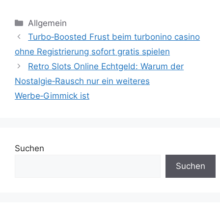
Kategorien
Allgemein
Turbo‑Boosted Frust beim turbonino casino
ohne Registrierung sofort gratis spielen
Retro Slots Online Echtgeld: Warum der
Nostalgie‑Rausch nur ein weiteres
Werbe‑Gimmick ist
Suchen
Suchen