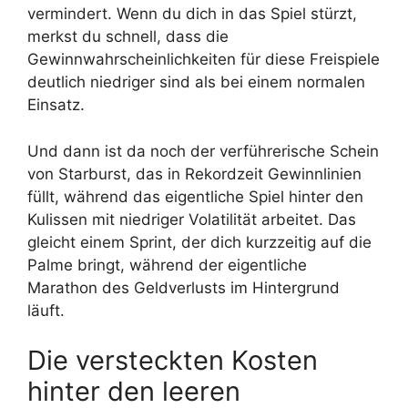
vermindert. Wenn du dich in das Spiel stürzt,
merkst du schnell, dass die
Gewinnwahrscheinlichkeiten für diese Freispiele
deutlich niedriger sind als bei einem normalen
Einsatz.
Und dann ist da noch der verführerische Schein
von Starburst, das in Rekordzeit Gewinnlinien
füllt, während das eigentliche Spiel hinter den
Kulissen mit niedriger Volatilität arbeitet. Das
gleicht einem Sprint, der dich kurzzeitig auf die
Palme bringt, während der eigentliche
Marathon des Geldverlusts im Hintergrund
läuft.
Die versteckten Kosten
hinter den leeren