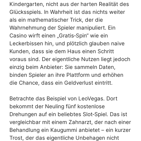
Kindergarten, nicht aus der harten Realität des
Glücksspiels. In Wahrheit ist das nichts weiter
als ein mathematischer Trick, der die
Wahrnehmung der Spieler manipuliert. Ein
Casino wirft einen „Gratis‑Spin“ wie ein
Leckerbissen hin, und plötzlich glauben naive
Kunden, dass sie dem Haus einen Schritt
voraus sind. Der eigentliche Nutzen liegt jedoch
einzig beim Anbieter: Sie sammeln Daten,
binden Spieler an ihre Plattform und erhöhen
die Chance, dass ein Geldverlust eintritt.
Betrachte das Beispiel von LeoVegas. Dort
bekommt der Neuling fünf kostenlose
Drehungen auf ein beliebtes Slot‑Spiel. Das ist
vergleichbar mit einem Zahnarzt, der nach einer
Behandlung ein Kaugummi anbietet – ein kurzer
Trost, der das eigentliche Unbehagen nicht