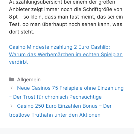
Auszahlungsübersicht bei einem der großen
Anbieter zeigt immer noch die Schriftgröße von
8 pt – so klein, dass man fast meint, das sei ein
Test, ob man überhaupt noch sehen kann, was
dort steht.
Casino Mindesteinzahlung 2 Euro Cashlib:
Warum das Werbemärchen im echten Spielplan
verdirbt
Kategorien
Allgemein
Neue Casinos 75 Freispiele ohne Einzahlung
– Der Trost für chronisch Pechsüchtige
Casino 250 Euro Einzahlen Bonus – Der
trostlose Truthahn unter den Aktionen