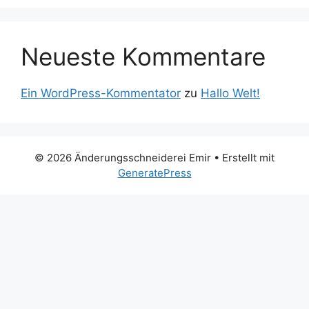
Neueste Kommentare
Ein WordPress-Kommentator
zu
Hallo Welt!
© 2026 Änderungsschneiderei Emir
• Erstellt mit
GeneratePress