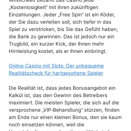
„Kostenlosigkeit“ mit Ihren zukünftigen
Einzahlungen. Jeder „Free Spin“ ist ein Köder,
der Sie dazu verleiten soll, sich tiefer in das
Spiel zu verstricken, bis Sie das Gefühl haben,
die Bank zu gewinnen. Das ist jedoch nur ein
Trugbild, ein kurzer Kick, der Ihnen mehr
Hirnleistung kostet, als er Ihnen einbringt.
Online Casino mit Slots: Der unbequeme
Realitätscheck für hartgesottene Spieler
Die Realität ist, dass jedes Bonusangebot ein
Kalkül ist, das den Gewinn des Betreibers
maximiert. Die meisten Spieler, die sich auf die
versprochene „VIP‑Behandlung“ stürzen, finden
am Ende nur einen kleinen Bonus, den sie kaum
noch einsetzen können, weil die