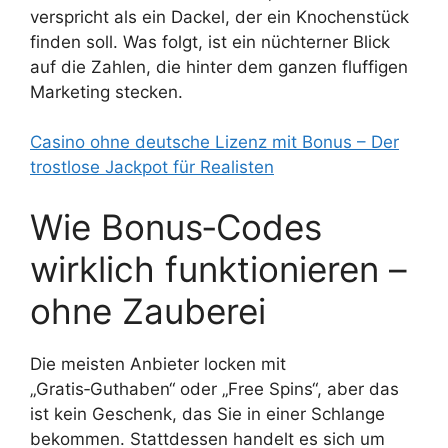
verspricht als ein Dackel, der ein Knochenstück
finden soll. Was folgt, ist ein nüchterner Blick
auf die Zahlen, die hinter dem ganzen fluffigen
Marketing stecken.
Casino ohne deutsche Lizenz mit Bonus – Der
trostlose Jackpot für Realisten
Wie Bonus‑Codes
wirklich funktionieren –
ohne Zauberei
Die meisten Anbieter locken mit
„Gratis‑Guthaben“ oder „Free Spins“, aber das
ist kein Geschenk, das Sie in einer Schlange
bekommen. Stattdessen handelt es sich um