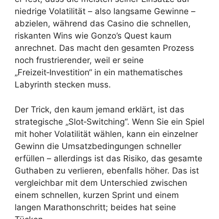
niedrige Volatilität – also langsame Gewinne –
abzielen, während das Casino die schnellen,
riskanten Wins wie Gonzo’s Quest kaum
anrechnet. Das macht den gesamten Prozess
noch frustrierender, weil er seine
„Freizeit‑Investition“ in ein mathematisches
Labyrinth stecken muss.
Der Trick, den kaum jemand erklärt, ist das
strategische „Slot‑Switching“. Wenn Sie ein Spiel
mit hoher Volatilität wählen, kann ein einzelner
Gewinn die Umsatzbedingungen schneller
erfüllen – allerdings ist das Risiko, das gesamte
Guthaben zu verlieren, ebenfalls höher. Das ist
vergleichbar mit dem Unterschied zwischen
einem schnellen, kurzen Sprint und einem
langen Marathonschritt; beides hat seine