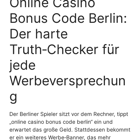
Online Casino
Bonus Code Berlin:
Der harte
Truth‑Checker für
jede
Werbeversprechun
g
Der Berliner Spieler sitzt vor dem Rechner, tippt
„online casino bonus code berlin“ ein und
erwartet das große Geld. Stattdessen bekommt
er ein weiteres Werbe‑Banner, das mehr