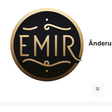
Zum
Inhalt
springen
Änderu
Menü