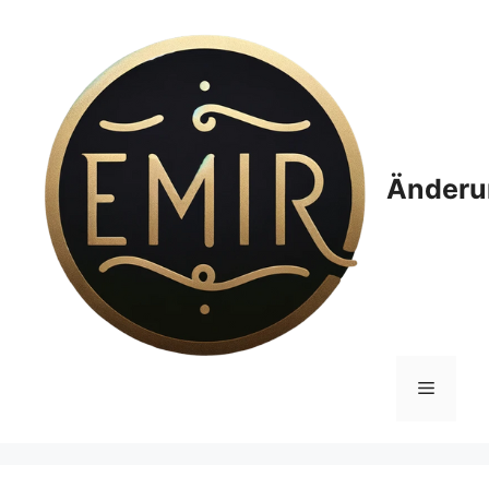
Zum
Inhalt
springen
Änderu
Menü