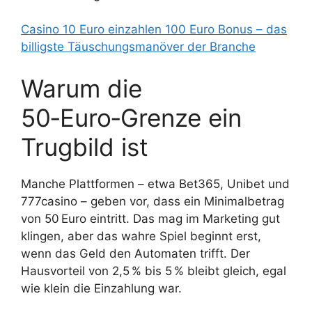
Casino 10 Euro einzahlen 100 Euro Bonus – das
billigste Täuschungsmanöver der Branche
Warum die
50‑Euro‑Grenze ein
Trugbild ist
Manche Plattformen – etwa Bet365, Unibet und
777casino – geben vor, dass ein Minimalbetrag
von 50 Euro eintritt. Das mag im Marketing gut
klingen, aber das wahre Spiel beginnt erst,
wenn das Geld den Automaten trifft. Der
Hausvorteil von 2,5 % bis 5 % bleibt gleich, egal
wie klein die Einzahlung war.