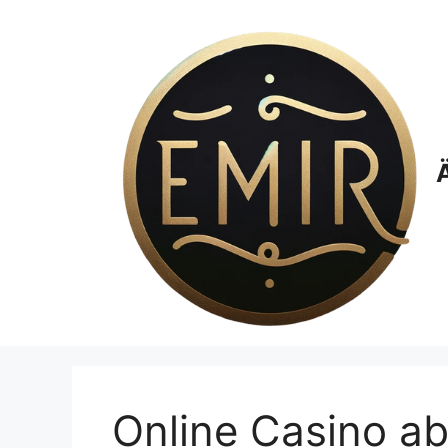
Zum
Inhalt
springen
Online Casino ab