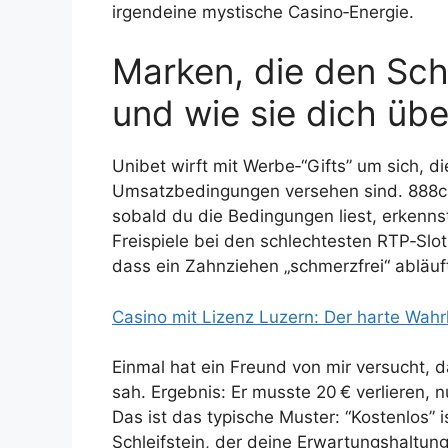
irgendeine mystische Casino‑Energie.
Marken, die den Sch
und wie sie dich üb
Unibet wirft mit Werbe‑“Gifts” um sich, d
Umsatzbedingungen versehen sind. 888casi
sobald du die Bedingungen liest, erkenns
Freispiele bei den schlechtesten RTP‑Slot
dass ein Zahnziehen „schmerzfrei“ abläuf
Casino mit Lizenz Luzern: Der harte Wahr
Einmal hat ein Freund von mir versucht, 
sah. Ergebnis: Er musste 20 € verlieren, 
Das ist das typische Muster: “Kostenlos” i
Schleifstein, der deine Erwartungshaltung