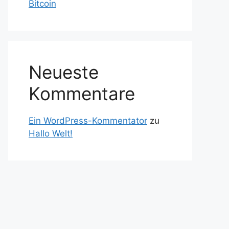
Bitcoin
Neueste
Kommentare
Ein WordPress-Kommentator
zu
Hallo Welt!