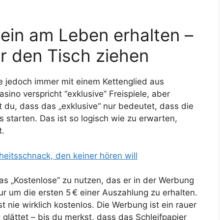
ein am Leben erhalten –
er den Tisch ziehen
ie jedoch immer mit einem Kettenglied aus
no verspricht “exklusive” Freispiele, aber
t du, dass das „exklusive“ nur bedeutet, dass die
s starten. Das ist so logisch wie zu erwarten,
t.
heitsschnack, den keiner hören will
das „Kostenlose” zu nutzen, das er in der Werbung
nur um die ersten 5 € einer Auszahlung zu erhalten.
st nie wirklich kostenlos. Die Werbung ist ein rauer
 glättet – bis du merkst, dass das Schleifpapier