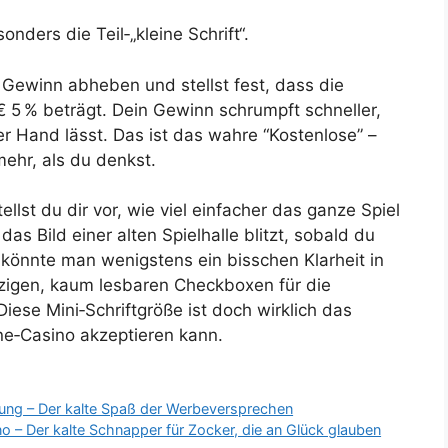
nders die Teil‑„kleine Schrift“.
 Gewinn abheben und stellst fest, dass die
 5 % beträgt. Dein Gewinn schrumpft schneller,
r Hand lässt. Das ist das wahre “Kostenlose” –
mehr, als du denkst.
ellst du dir vor, wie viel einfacher das ganze Spiel
as Bild einer alten Spielhalle blitzt, sobald du
n könnte man wenigstens ein bisschen Klarheit in
nzigen, kaum lesbaren Checkboxen für die
iese Mini‑Schriftgröße ist doch wirklich das
e‑Casino akzeptieren kann.
lung – Der kalte Spaß der Werbeversprechen
o – Der kalte Schnapper für Zocker, die an Glück glauben