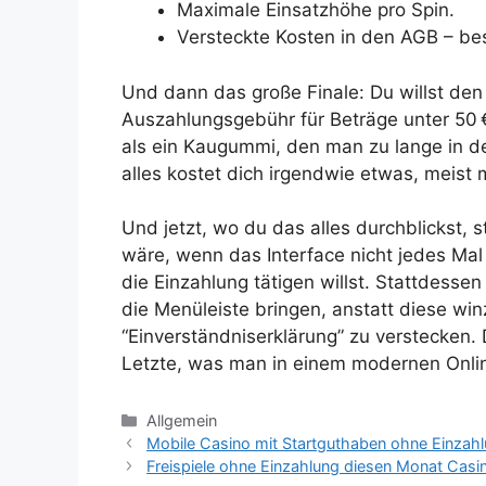
Maximale Einsatzhöhe pro Spin.
Versteckte Kosten in den AGB – beso
Und dann das große Finale: Du willst den
Auszahlungsgebühr für Beträge unter 50 €
als ein Kaugummi, den man zu lange in de
alles kostet dich irgendwie etwas, meist 
Und jetzt, wo du das alles durchblickst, st
wäre, wenn das Interface nicht jedes Mal d
die Einzahlung tätigen willst. Stattdesse
die Menüleiste bringen, anstatt diese wi
“Einverständniserklärung” zu verstecken. D
Letzte, was man in einem modernen Onlin
Kategorien
Allgemein
Mobile Casino mit Startguthaben ohne Einzah
Freispiele ohne Einzahlung diesen Monat Casin