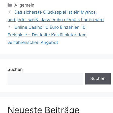
Kategorien
Allgemein
Das sicherste Glücksspiel ist ein Mythos,
und jeder weiß, dass er ihn niemals finden wird
Online Casino 10 Euro Einzahlen 10
Freispiele – Der kalte Kalkül hinter dem
verführerischen Angebot
Suchen
Suchen
Neueste Beiträge