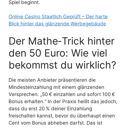
Spiel beginnt.
Online Casino Staatlich Geprüft – Der harte
Blick hinter das glänzende Werbegebäude
Der Mathe‑Trick hinter
den 50 Euro: Wie viel
bekommst du wirklich?
Die meisten Anbieter präsentieren die
Mindesteinzahlung mit einem glänzenden
Versprechen: „50 € einzahlen und sofort 100 €
Bonus erhalten.“ In der Praxis heißt das jedoch,
dass du erst 20 % deiner Einzahlung
freischalten kannst, bevor du überhaupt einen
Cent vom Bonus abheben darfst. Das ist