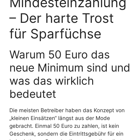
Mindesteinzahlung
– Der harte Trost
für Sparfüchse
Warum 50 Euro das
neue Minimum sind und
was das wirklich
bedeutet
Die meisten Betreiber haben das Konzept von
„kleinen Einsätzen“ längst aus der Mode
gebracht. Einmal 50 Euro zu zahlen, ist kein
Geschenk, sondern die Eintrittsgebühr für ein