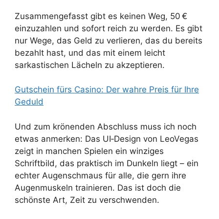
Zusammengefasst gibt es keinen Weg, 50 €
einzuzahlen und sofort reich zu werden. Es gibt
nur Wege, das Geld zu verlieren, das du bereits
bezahlt hast, und das mit einem leicht
sarkastischen Lächeln zu akzeptieren.
Gutschein fürs Casino: Der wahre Preis für Ihre
Geduld
Und zum krönenden Abschluss muss ich noch
etwas anmerken: Das UI‑Design von LeoVegas
zeigt in manchen Spielen ein winziges
Schriftbild, das praktisch im Dunkeln liegt – ein
echter Augenschmaus für alle, die gern ihre
Augenmuskeln trainieren. Das ist doch die
schönste Art, Zeit zu verschwenden.