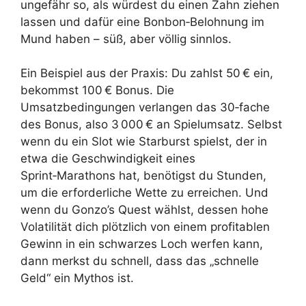
ungefähr so, als würdest du einen Zahn ziehen
lassen und dafür eine Bonbon‑Belohnung im
Mund haben – süß, aber völlig sinnlos.
Ein Beispiel aus der Praxis: Du zahlst 50 € ein,
bekommst 100 € Bonus. Die
Umsatzbedingungen verlangen das 30‑fache
des Bonus, also 3 000 € an Spielumsatz. Selbst
wenn du ein Slot wie Starburst spielst, der in
etwa die Geschwindigkeit eines
Sprint‑Marathons hat, benötigst du Stunden,
um die erforderliche Wette zu erreichen. Und
wenn du Gonzo’s Quest wählst, dessen hohe
Volatilität dich plötzlich von einem profitablen
Gewinn in ein schwarzes Loch werfen kann,
dann merkst du schnell, dass das „schnelle
Geld“ ein Mythos ist.