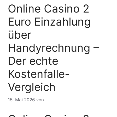
Online Casino 2
Euro Einzahlung
über
Handyrechnung –
Der echte
Kostenfalle-
Vergleich
15. Mai 2026
von