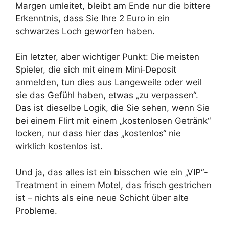
Margen umleitet, bleibt am Ende nur die bittere
Erkenntnis, dass Sie Ihre 2 Euro in ein
schwarzes Loch geworfen haben.
Ein letzter, aber wichtiger Punkt: Die meisten
Spieler, die sich mit einem Mini‑Deposit
anmelden, tun dies aus Langeweile oder weil
sie das Gefühl haben, etwas „zu verpassen“.
Das ist dieselbe Logik, die Sie sehen, wenn Sie
bei einem Flirt mit einem „kostenlosen Getränk“
locken, nur dass hier das „kostenlos“ nie
wirklich kostenlos ist.
Und ja, das alles ist ein bisschen wie ein „VIP“-
Treatment in einem Motel, das frisch gestrichen
ist – nichts als eine neue Schicht über alte
Probleme.