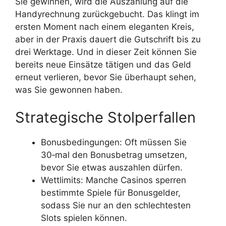
Sie gewinnen, wird die Auszahlung auf die
Handyrechnung zurückgebucht. Das klingt im
ersten Moment nach einem eleganten Kreis,
aber in der Praxis dauert die Gutschrift bis zu
drei Werktage. Und in dieser Zeit können Sie
bereits neue Einsätze tätigen und das Geld
erneut verlieren, bevor Sie überhaupt sehen,
was Sie gewonnen haben.
Strategische Stolperfallen
Bonusbedingungen: Oft müssen Sie
30‑mal den Bonusbetrag umsetzen,
bevor Sie etwas auszahlen dürfen.
Wettlimits: Manche Casinos sperren
bestimmte Spiele für Bonusgelder,
sodass Sie nur an den schlechtesten
Slots spielen können.