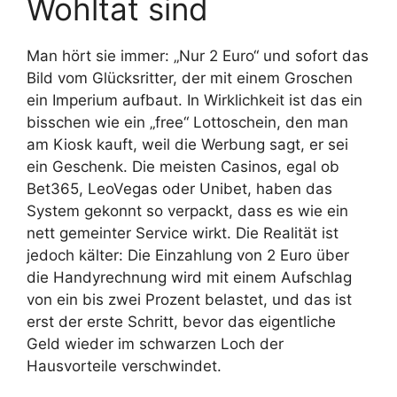
Wohltat sind
Man hört sie immer: „Nur 2 Euro“ und sofort das
Bild vom Glücksritter, der mit einem Groschen
ein Imperium aufbaut. In Wirklichkeit ist das ein
bisschen wie ein „free“ Lottoschein, den man
am Kiosk kauft, weil die Werbung sagt, er sei
ein Geschenk. Die meisten Casinos, egal ob
Bet365, LeoVegas oder Unibet, haben das
System gekonnt so verpackt, dass es wie ein
nett gemeinter Service wirkt. Die Realität ist
jedoch kälter: Die Einzahlung von 2 Euro über
die Handyrechnung wird mit einem Aufschlag
von ein bis zwei Prozent belastet, und das ist
erst der erste Schritt, bevor das eigentliche
Geld wieder im schwarzen Loch der
Hausvorteile verschwindet.