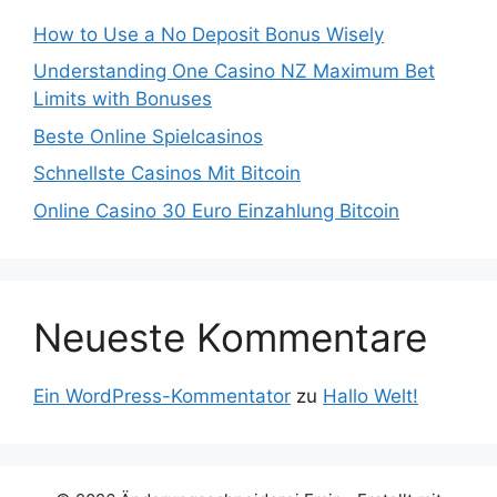
How to Use a No Deposit Bonus Wisely
Understanding One Casino NZ Maximum Bet
Limits with Bonuses
Beste Online Spielcasinos
Schnellste Casinos Mit Bitcoin
Online Casino 30 Euro Einzahlung Bitcoin
Neueste Kommentare
Ein WordPress-Kommentator
zu
Hallo Welt!