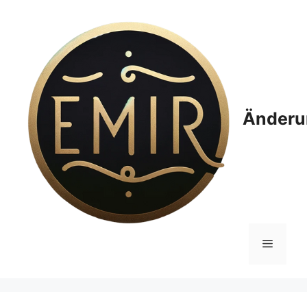
Zum
Inhalt
springen
Änderu
Menü