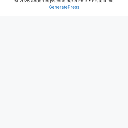
© 2026 Änderungsschneiderei Emir
• Erstellt mit
GeneratePress