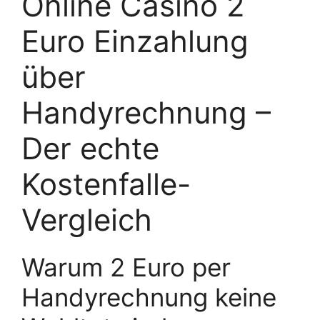
Online Casino 2
Euro Einzahlung
über
Handyrechnung –
Der echte
Kostenfalle-
Vergleich
Warum 2 Euro per
Handyrechnung keine