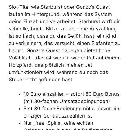
Slot‑Titel wie Starburst oder Gonzo’s Quest
laufen im Hintergrund, während das System
deine Einzahlung verarbeitet. Starburst wirft dir
schnelle, bunte Blitze zu, aber die Auszahlung
ist so flach, dass du das Gefühl hast, ein Kind
zu verkleinern, das versucht, einen Elefanten zu
heben. Gonzo’s Quest dagegen bietet hohe
Volatilität – das ist wie ein wilder Ritt auf einem
Holzpferd, das plötzlich in einen Jet
umfunktioniert wird, während du noch das
Steuer nicht gefunden hast.
10 Euro einzahlen – sofort 50 Euro Bonus
(mit 30‑fachen Umsatzbedingungen)
Erst 30‑fache Bedienung nötig, bevor ein
einziger Cent auszuzahlen ist
Nur „free“ Spins, keine echten