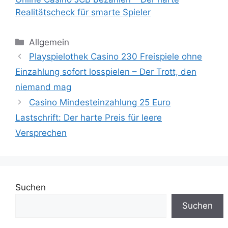
Realitätscheck für smarte Spieler
Kategorien
Allgemein
Playspielothek Casino 230 Freispiele ohne
Einzahlung sofort losspielen – Der Trott, den
niemand mag
Casino Mindesteinzahlung 25 Euro
Lastschrift: Der harte Preis für leere
Versprechen
Suchen
Suchen