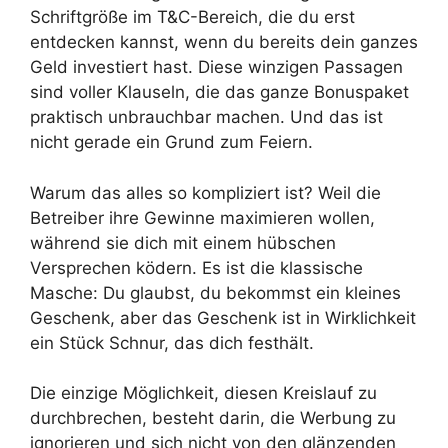
Schriftgröße im T&C-Bereich, die du erst
entdecken kannst, wenn du bereits dein ganzes
Geld investiert hast. Diese winzigen Passagen
sind voller Klauseln, die das ganze Bonuspaket
praktisch unbrauchbar machen. Und das ist
nicht gerade ein Grund zum Feiern.
Warum das alles so kompliziert ist? Weil die
Betreiber ihre Gewinne maximieren wollen,
während sie dich mit einem hübschen
Versprechen ködern. Es ist die klassische
Masche: Du glaubst, du bekommst ein kleines
Geschenk, aber das Geschenk ist in Wirklichkeit
ein Stück Schnur, das dich festhält.
Die einzige Möglichkeit, diesen Kreislauf zu
durchbrechen, besteht darin, die Werbung zu
ignorieren und sich nicht von den glänzenden