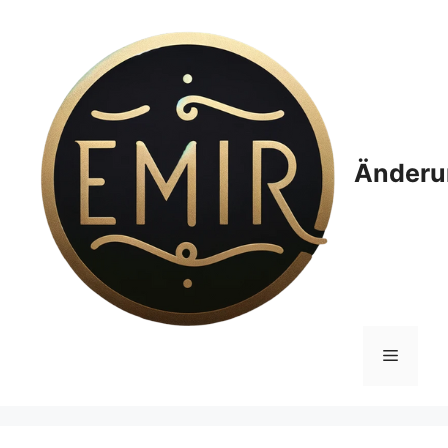
Zum
Inhalt
springen
Änderu
Menü