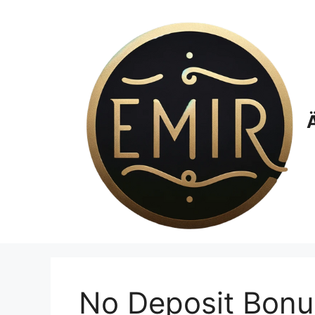
Zum
Inhalt
springen
No Deposit Bonu