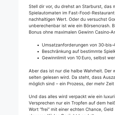
Stell dir vor, du drehst an Starburst, das
Spielautomaten im Fast-Food-Restaurant e
nachhaltigen Wert. Oder du versuchst Gonz
unberechenbar ist wie ein Börsencrash. Be
Bonus ohne maximalen Gewinn Casino‑Ang
Umsatzanforderungen von 30‑bis‑
Beschränkung auf bestimmte Spiel
Gewinnlimit von 10 Euro, selbst we
Aber das ist nur die halbe Wahrheit. Der
selten gelesen wird. Da steht, dass Ausza
möglich sind – ein Prozess, der mehr Zeit 
Und das alles wird verpackt wie ein luxur
Versprechen nur ein Tropfen auf dem heiß
Wort “frei” mit einer echten Chance, Geld