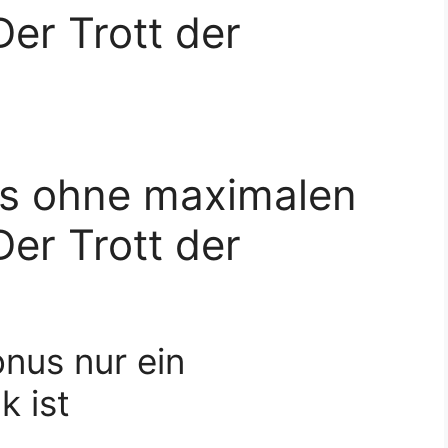
er Trott der
s ohne maximalen
er Trott der
onus nur ein
k ist