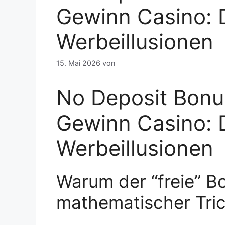
Gewinn Casino: D
Werbeillusionen
15. Mai 2026
von
No Deposit Bonu
Gewinn Casino: D
Werbeillusionen
Warum der “freie” B
mathematischer Tric