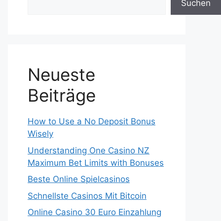
Suchen
Neueste
Beiträge
How to Use a No Deposit Bonus
Wisely
Understanding One Casino NZ
Maximum Bet Limits with Bonuses
Beste Online Spielcasinos
Schnellste Casinos Mit Bitcoin
Online Casino 30 Euro Einzahlung