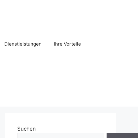
Dienstleistungen
Ihre Vorteile
Suchen