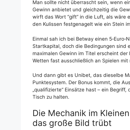
Man sollte nicht überrascht sein, wenn 
Gewinn anbietet und gleichzeitig die Gew
wirft das Wort “gift” in die Luft, als wäre
den Kulissen festgenagelt wie ein Stein i
Einmal sah ich bei Betway einen 5‑Euro‑N
Startkapital, doch die Bedingungen sind
maximalen Gewinn im Titel erscheint der 
Wetten fast ausschließlich an Spielen mit 
Und dann gibt es Unibet, das dieselbe Ma
Punktesystem. Der Bonus kommt, die Aus
„qualifizierte“ Einsätze hast – ein Begriff
Tisch zu halten.
Die Mechanik im Kleinen:
das große Bild trübt