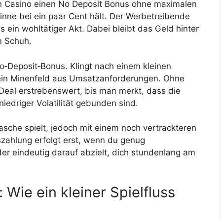
ein Casino einen No Deposit Bonus ohne maximalen
inne bei ein paar Cent hält. Der Werbetreibende
 es ein wohltätiger Akt. Dabei bleibt das Geld hinter
m Schuh.
o‑Deposit‑Bonus. Klingt nach einem kleinen
 ein Minenfeld aus Umsatzanforderungen. Ohne
Deal erstrebenswert, bis man merkt, dass die
niedriger Volatilität gebunden sind.
sche spielt, jedoch mit einem noch vertrackteren
zahlung erfolgt erst, wenn du genug
, der eindeutig darauf abzielt, dich stundenlang am
 Wie ein kleiner Spielfluss