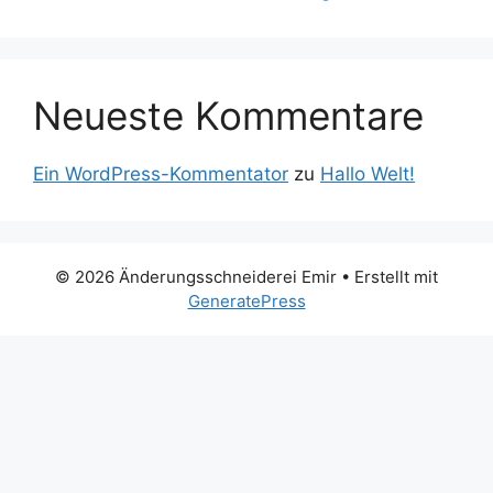
Neueste Kommentare
Ein WordPress-Kommentator
zu
Hallo Welt!
© 2026 Änderungsschneiderei Emir
• Erstellt mit
GeneratePress