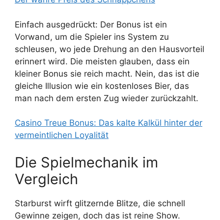
Einfach ausgedrückt: Der Bonus ist ein
Vorwand, um die Spieler ins System zu
schleusen, wo jede Drehung an den Hausvorteil
erinnert wird. Die meisten glauben, dass ein
kleiner Bonus sie reich macht. Nein, das ist die
gleiche Illusion wie ein kostenloses Bier, das
man nach dem ersten Zug wieder zurückzahlt.
Casino Treue Bonus: Das kalte Kalkül hinter der
vermeintlichen Loyalität
Die Spielmechanik im
Vergleich
Starburst wirft glitzernde Blitze, die schnell
Gewinne zeigen, doch das ist reine Show.