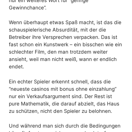
nur ein weiteres Wort für “geringe
Gewinnchance”.
Wenn überhaupt etwas Spaß macht, ist das die
schauspielerische Absurdität, mit der die
Betreiber ihre Versprechen verpacken. Das ist
fast schon ein Kunstwerk – ein bisschen wie ein
schlechter Film, den man trotzdem weiter
ansieht, weil man nicht weiß, wann er endlich
endet.
Ein echter Spieler erkennt schnell, dass die
“neueste casinos mit bonus ohne einzahlung”
nur ein Verkaufsargument sind. Der Rest ist
pure Mathematik, die darauf abzielt, das Haus
zu schützen, nicht den Spieler zu belohnen.
Und während man sich durch die Bedingungen