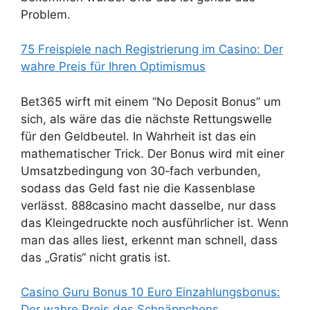
Problem.
75 Freispiele nach Registrierung im Casino: Der
wahre Preis für Ihren Optimismus
Bet365 wirft mit einem “No Deposit Bonus” um
sich, als wäre das die nächste Rettungswelle
für den Geldbeutel. In Wahrheit ist das ein
mathematischer Trick. Der Bonus wird mit einer
Umsatzbedingung von 30‑fach verbunden,
sodass das Geld fast nie die Kassenblase
verlässt. 888casino macht dasselbe, nur dass
das Kleingedruckte noch ausführlicher ist. Wenn
man das alles liest, erkennt man schnell, dass
das „Gratis“ nicht gratis ist.
Casino Guru Bonus 10 Euro Einzahlungsbonus:
Der wahre Preis des Schnäppchens