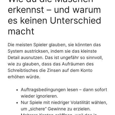
erkennst – und warum
es keinen Unterschied
macht
Die meisten Spieler glauben, sie könnten das
System austricksen, indem sie das kleinste
Detail ausnutzen. Das ist ungefähr so sinnvoll,
wie zu glauben, dass das Aufräumen des
Schreibtisches die Zinsen auf dem Konto
erhöhen würde.
Auftragsbedingungen lesen – dann sofort
wieder ignorieren.
Nur Spiele mit niedriger Volatilität wählen,
um „sichere“ Gewinne zu erzielen.