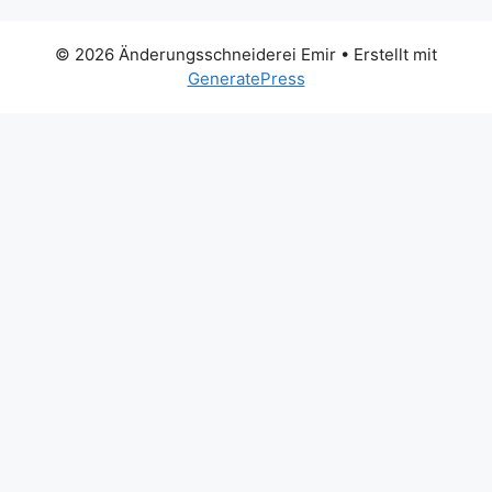
© 2026 Änderungsschneiderei Emir
• Erstellt mit
GeneratePress