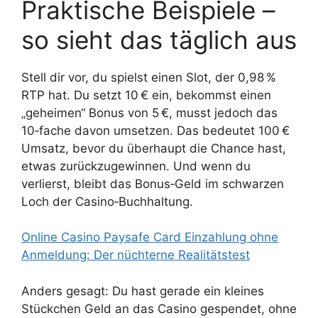
Praktische Beispiele –
so sieht das täglich aus
Stell dir vor, du spielst einen Slot, der 0,98 %
RTP hat. Du setzt 10 € ein, bekommst einen
„geheimen“ Bonus von 5 €, musst jedoch das
10‑fache davon umsetzen. Das bedeutet 100 €
Umsatz, bevor du überhaupt die Chance hast,
etwas zurückzugewinnen. Und wenn du
verlierst, bleibt das Bonus‑Geld im schwarzen
Loch der Casino‑Buchhaltung.
Online Casino Paysafe Card Einzahlung ohne
Anmeldung: Der nüchterne Realitätstest
Anders gesagt: Du hast gerade ein kleines
Stückchen Geld an das Casino gespendet, ohne