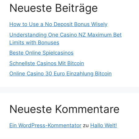
Neueste Beiträge
How to Use a No Deposit Bonus Wisely
Understanding One Casino NZ Maximum Bet
Limits with Bonuses
Beste Online Spielcasinos
Schnellste Casinos Mit Bitcoin
Online Casino 30 Euro Einzahlung Bitcoin
Neueste Kommentare
Ein WordPress-Kommentator
zu
Hallo Welt!