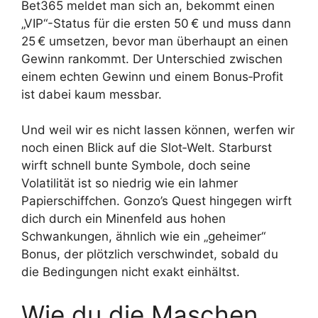
Bet365 meldet man sich an, bekommt einen
„VIP“-Status für die ersten 50 € und muss dann
25 € umsetzen, bevor man überhaupt an einen
Gewinn rankommt. Der Unterschied zwischen
einem echten Gewinn und einem Bonus‑Profit
ist dabei kaum messbar.
Und weil wir es nicht lassen können, werfen wir
noch einen Blick auf die Slot‑Welt. Starburst
wirft schnell bunte Symbole, doch seine
Volatilität ist so niedrig wie ein lahmer
Papierschiffchen. Gonzo’s Quest hingegen wirft
dich durch ein Minenfeld aus hohen
Schwankungen, ähnlich wie ein „geheimer“
Bonus, der plötzlich verschwindet, sobald du
die Bedingungen nicht exakt einhältst.
Wie du die Maschen