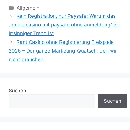
Kategorien
Allgemein
Kein Registration, nur Paysafe: Warum das
„online casino mit paysafe ohne anmeldung“ ein
irrsinniger Trend ist
Rant Casino ohne Registrierung Freispiele
2026 – Der ganze Marketing-Quatsch, den wir
nicht brauchen
Suchen
Suchen