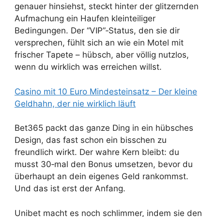
genauer hinsiehst, steckt hinter der glitzernden
Aufmachung ein Haufen kleinteiliger
Bedingungen. Der “VIP”‑Status, den sie dir
versprechen, fühlt sich an wie ein Motel mit
frischer Tapete – hübsch, aber völlig nutzlos,
wenn du wirklich was erreichen willst.
Casino mit 10 Euro Mindesteinsatz – Der kleine
Geldhahn, der nie wirklich läuft
Bet365 packt das ganze Ding in ein hübsches
Design, das fast schon ein bisschen zu
freundlich wirkt. Der wahre Kern bleibt: du
musst 30‑mal den Bonus umsetzen, bevor du
überhaupt an dein eigenes Geld rankommst.
Und das ist erst der Anfang.
Unibet macht es noch schlimmer, indem sie den