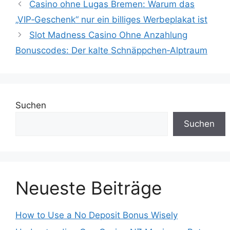
Casino ohne Lugas Bremen: Warum das
„VIP‑Geschenk“ nur ein billiges Werbeplakat ist
Slot Madness Casino Ohne Anzahlung
Bonuscodes: Der kalte Schnäppchen‑Alptraum
Suchen
Suchen
Neueste Beiträge
How to Use a No Deposit Bonus Wisely