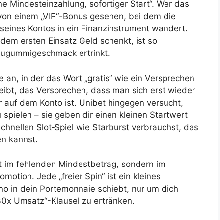
ne Mindesteinzahlung, sofortiger Start“. Wer das
 von einem „VIP“-Bonus gesehen, bei dem die
seines Kontos in ein Finanzinstrument wandert.
 dem ersten Einsatz Geld schenkt, ist so
Kaugummigeschmack ertrinkt.
an, in der das Wort „gratis“ wie ein Versprechen
bleibt, das Versprechen, dass man sich erst wieder
r auf dem Konto ist. Unibet hingegen versucht,
 spielen – sie geben dir einen kleinen Startwert
chnellen Slot‑Spiel wie Starburst verbrauchst, das
en kannst.
ht im fehlenden Mindestbetrag, sondern im
tion. Jede „freier Spin“ ist ein kleines
o in dein Portemonnaie schiebt, nur um dich
30x Umsatz“-Klausel zu ertränken.