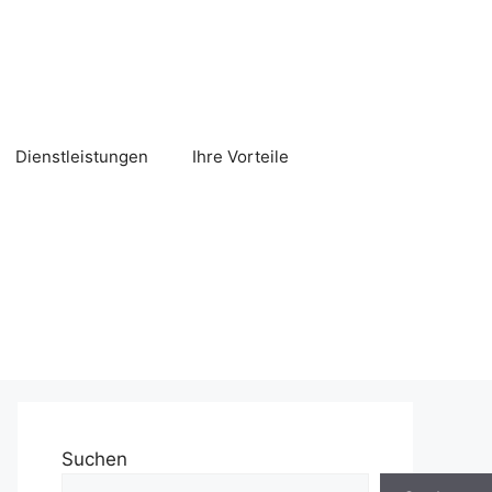
Dienstleistungen
Ihre Vorteile
Suchen