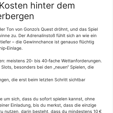
 Kosten hinter dem
erbergen
, der Ton von Gonzo’s Quest dröhnt, und das Spiel
inne zu. Der Adrenalinstoß fühlt sich an wie ein
 tiefer – die Gewinnchance ist genauso flüchtig
ip‑Einlage.
: meistens 20‑ bis 40‑fache Wettanforderungen.
Slots, besonders bei den „neuen“ Spielen, die
en, die erst beim letzten Schritt sichtbar
e um sich, dass du sofort spielen kannst, ohne
einer Einladung, bis du merkst, dass die einzige
s zu nutzen, darin besteht, dass du mindestens 10 €