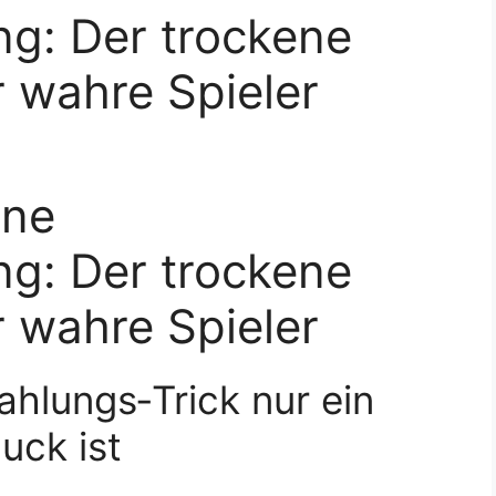
ng: Der trockene
r wahre Spieler
hne
ng: Der trockene
r wahre Spieler
ahlungs‑Trick nur ein
uck ist