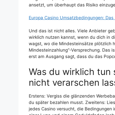
ansetzt, um überhaupt das Risiko einzuge
Europa Casino Umsatzbedingungen: Das wa
Und das ist nicht alles. Viele Anbieter g
wirklich nutzen kannst, wenn du dich in 
wagst, wo die Mindesteinsätze plötzlich h
Mindesteinzahlung“-Versprechung. Das ist w
erst am Ausgang sagt, dass du das Popco
Was du wirklich tun 
nicht verarschen las
Erstens: Vergiss die glänzenden Werbeban
du später bezahlen musst. Zweitens: Lies 
jedes Casino versucht, die Bedingungen in