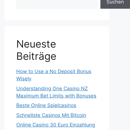
Suchen
Neueste
Beiträge
How to Use a No Deposit Bonus
Wisely
Understanding One Casino NZ
Maximum Bet Limits with Bonuses
Beste Online Spielcasinos
Schnellste Casinos Mit Bitcoin
Online Casino 30 Euro Einzahlung