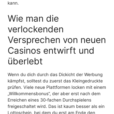
kann.
Wie man die
verlockenden
Versprechen von neuen
Casinos entwirft und
überlebt
Wenn du dich durch das Dickicht der Werbung
kämpfst, solltest du zuerst das Kleingedruckte
prüfen. Viele neue Plattformen locken mit einem
„Willkommensbonus“, der aber erst nach dem
Erreichen eines 30‑fachen Durchspielens
freigeschaltet wird. Das ist kaum besser als ein
Lottoschein, bei dem du erst am Ende den