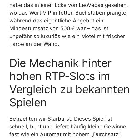
habe das in einer Ecke von LeoVegas gesehen,
wo das Wort VIP in fetten Buchstaben prangte,
während das eigentliche Angebot ein
Mindestumsatz von 500 € war – das ist
ungefähr so luxuriös wie ein Motel mit frischer
Farbe an der Wand.
Die Mechanik hinter
hohen RTP‑Slots im
Vergleich zu bekannten
Spielen
Betrachten wir Starburst. Dieses Spiel ist
schnell, bunt und liefert häufig kleine Gewinne,
fast wie ein Automat mit hohem „Durchsatz“.