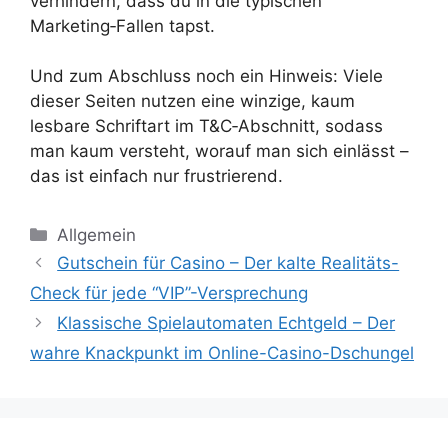
verhindern, dass du in die typischen
Marketing‑Fallen tapst.
Und zum Abschluss noch ein Hinweis: Viele
dieser Seiten nutzen eine winzige, kaum
lesbare Schriftart im T&C‑Abschnitt, sodass
man kaum versteht, worauf man sich einlässt –
das ist einfach nur frustrierend.
Kategorien
Allgemein
Gutschein für Casino – Der kalte Realitäts-
Check für jede “VIP”-Versprechung
Klassische Spielautomaten Echtgeld – Der
wahre Knackpunkt im Online-Casino-Dschungel