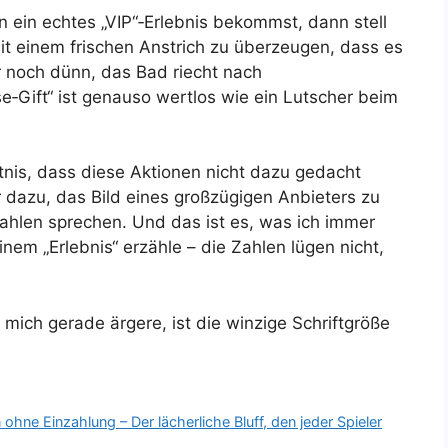
ein echtes „VIP“‑Erlebnis bekommst, dann stell
mit einem frischen Anstrich zu überzeugen, dass es
r noch dünn, das Bad riecht nach
se‑Gift“ ist genauso wertlos wie ein Lutscher beim
nis, dass diese Aktionen nicht dazu gedacht
 dazu, das Bild eines großzügigen Anbieters zu
Zahlen sprechen. Und das ist es, was ich immer
em „Erlebnis“ erzähle – die Zahlen lügen nicht,
h mich gerade ärgere, ist die winzige Schriftgröße
ohne Einzahlung – Der lächerliche Bluff, den jeder Spieler