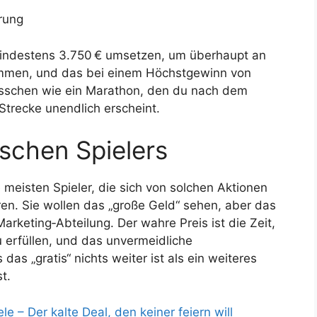
erung
mindestens 3.750 € umsetzen, um überhaupt an
mmen, und das bei einem Höchstgewinn von
 bisschen wie ein Marathon, den du nach dem
 Strecke unendlich erscheint.
ischen Spielers
 meisten Spieler, die sich von solchen Aktionen
ren. Sie wollen das „große Geld“ sehen, aber das
 Marketing‑Abteilung. Der wahre Preis ist die Zeit,
u erfüllen, und das unvermeidliche
as „gratis“ nichts weiter ist als ein weiteres
t.
le – Der kalte Deal, den keiner feiern will