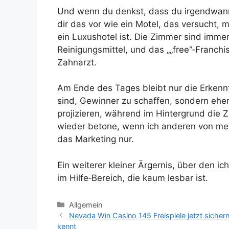
Und wenn du denkst, dass du irgendwann 
dir das vor wie ein Motel, das versucht, 
ein Luxushotel ist. Die Zimmer sind imme
Reinigungsmittel, und das „„free“‑Franchi
Zahnarzt.
Am Ende des Tages bleibt nur die Erkennt
sind, Gewinner zu schaffen, sondern eher
projizieren, während im Hintergrund die 
wieder betone, wenn ich anderen von mein
das Marketing nur.
Ein weiterer kleiner Ärgernis, über den ic
im Hilfe‑Bereich, die kaum lesbar ist.
Kategorien
Allgemein
Nevada Win Casino 145 Freispiele jetzt sichern 
kennt