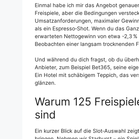
Einmal habe ich mir das Angebot genaue
Freispiele, aber die Bedingungen verstec
Umsatzanforderungen, maximaler Gewinn pr
als ein Espresso‑Shot. Wenn du das Ganz
erwarteten Nettogewinn von etwa -2,3 % 
Beobachten einer langsam trocknenden F
Und während du dich fragst, ob du überh
Anbieter, zum Beispiel Bet365, seine eige
Ein Hotel mit schäbigem Teppich, das ver
glänzen.
Warum 125 Freispie
sind
Ein kurzer Blick auf die Slot‑Auswahl zei
bringen. Nehmen wir Starburst – ein Spiel,