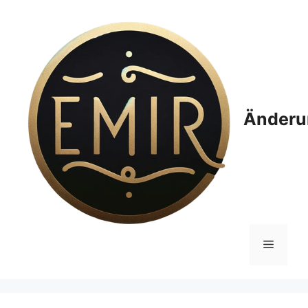
Zum
Inhalt
springen
Änderu
Menü