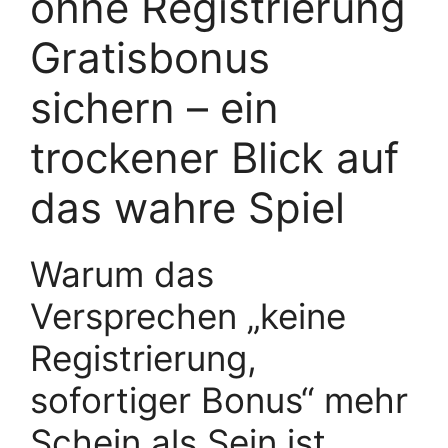
ohne Registrierung
Gratisbonus
sichern – ein
trockener Blick auf
das wahre Spiel
Warum das
Versprechen „keine
Registrierung,
sofortiger Bonus“ mehr
Schein als Sein ist