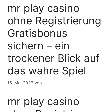
mr play casino
ohne Registrierung
Gratisbonus
sichern – ein
trockener Blick auf
das wahre Spiel
15. Mai 2026
von
mr play casino