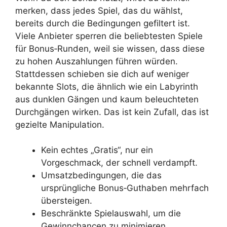
merken, dass jedes Spiel, das du wählst,
bereits durch die Bedingungen gefiltert ist.
Viele Anbieter sperren die beliebtesten Spiele
für Bonus‑Runden, weil sie wissen, dass diese
zu hohen Auszahlungen führen würden.
Stattdessen schieben sie dich auf weniger
bekannte Slots, die ähnlich wie ein Labyrinth
aus dunklen Gängen und kaum beleuchteten
Durchgängen wirken. Das ist kein Zufall, das ist
gezielte Manipulation.
Kein echtes „Gratis“, nur ein
Vorgeschmack, der schnell verdampft.
Umsatzbedingungen, die das
ursprüngliche Bonus‑Guthaben mehrfach
übersteigen.
Beschränkte Spielauswahl, um die
Gewinnchancen zu minimieren.