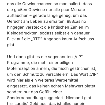
das die Gewinnchancen so manipuliert, dass
die großen Gewinne nur alle paar Monate
auftauchen – gerade lange genug, um das
Gerücht am Leben zu erhalten. 888casino
hingegen versteckt die kritischen Zahlen im
Kleingedruckten, sodass selbst ein genauer
Blick auf die „RTP“-Angaben kaum Aufschluss
gibt.
Und dann gibt es die sogenannten „VIP“-
Programme, die mehr einer billigen
Motelrezeption ähneln, die frisch gestrichen ist,
um den Schmutz zu verschleiern. Das Wort „VIP“
wird hier als ein weiteres Werbemittel
eingesetzt, das keinen echten Mehrwert bietet,
sondern nur das Gefühl einer
Sonderbehandlung suggeriert. Niemand gibt
hier „gratis“ Geld aus, das ist alles nur ein