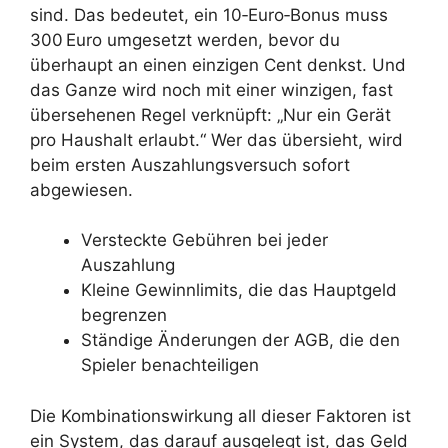
sind. Das bedeutet, ein 10‑Euro‑Bonus muss
300 Euro umgesetzt werden, bevor du
überhaupt an einen einzigen Cent denkst. Und
das Ganze wird noch mit einer winzigen, fast
übersehenen Regel verknüpft: „Nur ein Gerät
pro Haushalt erlaubt.“ Wer das übersieht, wird
beim ersten Auszahlungsversuch sofort
abgewiesen.
Versteckte Gebühren bei jeder
Auszahlung
Kleine Gewinnlimits, die das Hauptgeld
begrenzen
Ständige Änderungen der AGB, die den
Spieler benachteiligen
Die Kombinationswirkung all dieser Faktoren ist
ein System, das darauf ausgelegt ist, das Geld