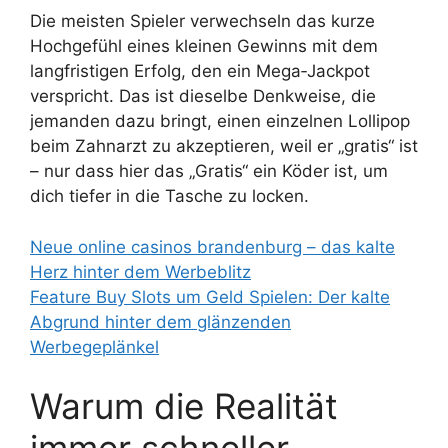
Die meisten Spieler verwechseln das kurze
Hochgefühl eines kleinen Gewinns mit dem
langfristigen Erfolg, den ein Mega‑Jackpot
verspricht. Das ist dieselbe Denkweise, die
jemanden dazu bringt, einen einzelnen Lollipop
beim Zahnarzt zu akzeptieren, weil er „gratis“ ist
– nur dass hier das „Gratis“ ein Köder ist, um
dich tiefer in die Tasche zu locken.
Neue online casinos brandenburg – das kalte
Herz hinter dem Werbeblitz
Feature Buy Slots um Geld Spielen: Der kalte
Abgrund hinter dem glänzenden
Werbegeplänkel
Warum die Realität