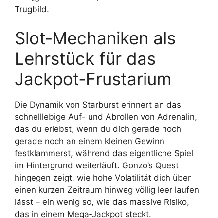
Trugbild.
Slot‑Mechaniken als
Lehrstück für das
Jackpot‑Frustarium
Die Dynamik von Starburst erinnert an das
schnelllebige Auf- und Abrollen von Adrenalin,
das du erlebst, wenn du dich gerade noch
gerade noch an einem kleinen Gewinn
festklammerst, während das eigentliche Spiel
im Hintergrund weiterläuft. Gonzo’s Quest
hingegen zeigt, wie hohe Volatilität dich über
einen kurzen Zeitraum hinweg völlig leer laufen
lässt – ein wenig so, wie das massive Risiko,
das in einem Mega‑Jackpot steckt.