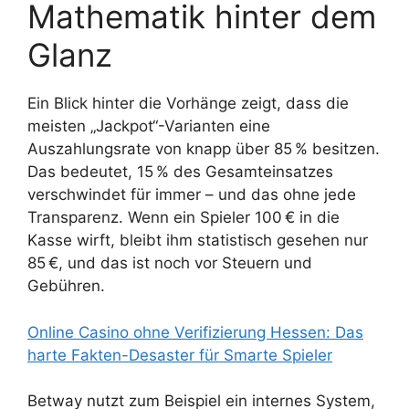
Mathematik hinter dem
Glanz
Ein Blick hinter die Vorhänge zeigt, dass die
meisten „Jackpot“-Varianten eine
Auszahlungsrate von knapp über 85 % besitzen.
Das bedeutet, 15 % des Gesamteinsatzes
verschwindet für immer – und das ohne jede
Transparenz. Wenn ein Spieler 100 € in die
Kasse wirft, bleibt ihm statistisch gesehen nur
85 €, und das ist noch vor Steuern und
Gebühren.
Online Casino ohne Verifizierung Hessen: Das
harte Fakten-Desaster für Smarte Spieler
Betway nutzt zum Beispiel ein internes System,