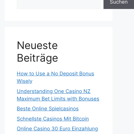
Suchen
Neueste
Beiträge
How to Use a No Deposit Bonus
Wisely
Understanding One Casino NZ
Maximum Bet Limits with Bonuses
Beste Online Spielcasinos
Schnellste Casinos Mit Bitcoin
Online Casino 30 Euro Einzahlung