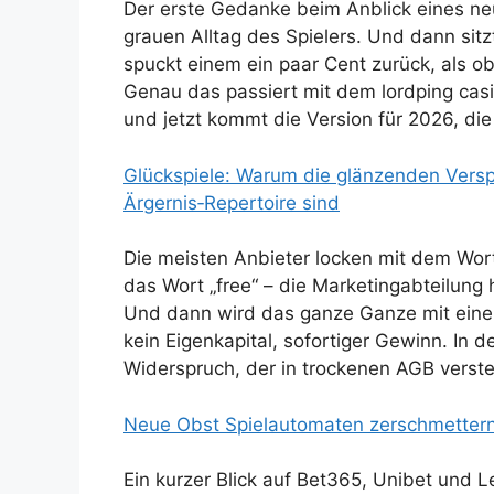
Der erste Gedanke beim Anblick eines neue
grauen Alltag des Spielers. Und dann sit
spuckt einem ein paar Cent zurück, als o
Genau das passiert mit dem lordping ca
und jetzt kommt die Version für 2026, die
Glückspiele: Warum die glänzenden Versp
Ärgernis‑Repertoire sind
Die meisten Anbieter locken mit dem Wort
das Wort „free“ – die Marketingabteilung
Und dann wird das ganze Ganze mit eine
kein Eigenkapital, sofortiger Gewinn. In d
Widerspruch, der in trockenen AGB verstec
Neue Obst Spielautomaten zerschmettern j
Ein kurzer Blick auf Bet365, Unibet und L