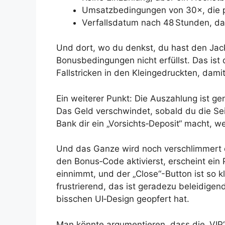
Umsatzbedingungen von 30×, die pr
Verfallsdatum nach 48 Stunden, da
Und dort, wo du denkst, du hast den Jack
Bonusbedingungen nicht erfüllst. Das ist
Fallstricken in den Kleingedruckten, dami
Ein weiterer Punkt: Die Auszahlung ist g
Das Geld verschwindet, sobald du die Sei
Bank dir ein „Vorsichts‑Deposit“ macht, w
Und das Ganze wird noch verschlimmert 
den Bonus‑Code aktivierst, erscheint ein
einnimmt, und der „Close“-Button ist so kl
frustrierend, das ist geradezu beleidigend
bisschen UI‑Design geopfert hat.
Man könnte argumentieren, dass die „VIP“