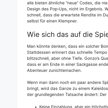
alle bieten ähnliche “neue” Codes, die nie 
Design des Pop‑Ups, nicht im Ergebnis. 
schnell, dass die erwartete Rendite im Dur
selbst für einen Klempner.
Wie sich das auf die Spi
Man könnte denken, dass ein solcher Bonu
Stattdessen erinnert das schnelle Tempo 
blitzschnell, aber ohne Tiefe. Gonzo’s Qu
dass er am Ende in einer Sackgasse end
Abenteuer zunichtemachen.
Wenn man dann noch ein paar andere Spie
bringt, wird das Ganze zu einem Kaleidos
der grundlegenden Tatsache ändert: Der B
Keine Einzahlung, aber ein Höchst