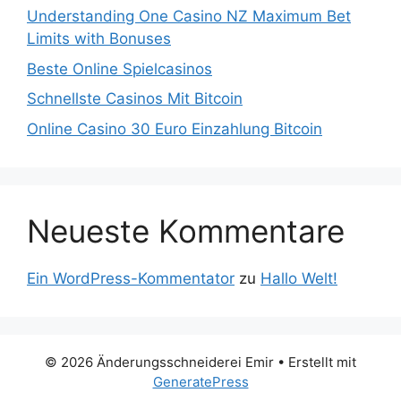
Understanding One Casino NZ Maximum Bet
Limits with Bonuses
Beste Online Spielcasinos
Schnellste Casinos Mit Bitcoin
Online Casino 30 Euro Einzahlung Bitcoin
Neueste Kommentare
Ein WordPress-Kommentator
zu
Hallo Welt!
© 2026 Änderungsschneiderei Emir
• Erstellt mit
GeneratePress