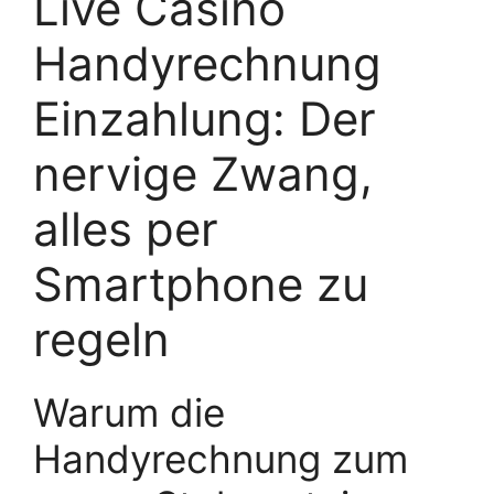
Live Casino
Handyrechnung
Einzahlung: Der
nervige Zwang,
alles per
Smartphone zu
regeln
Warum die
Handyrechnung zum