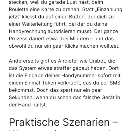
stecken, weil du gerade Lust hast, beim
Roulette eine Karte zu drehen. Statt „Einzahlung
jetzt“ klickst du auf einen Button, der dich zu
einer Weiterleitung führt, bei der du deine
Handyrechnung autorisieren musst. Der ganze
Prozess dauert etwa drei Minuten – und das
obwohl du nur ein paar Klicks machen wolltest.
Andererseits gibt es Anbieter wie Unibet, die
das System etwas straffer gebaut haben. Dort
ist die Eingabe deiner Handynummer sofort mit
einem Einmal‑Token verknüpft, das du per SMS
bekommst. Doch das spart nur ein paar
Sekunden, wenn du schon das falsche Gerät in
der Hand hältst.
Praktische Szenarien –