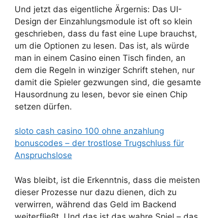
Und jetzt das eigentliche Ärgernis: Das UI-
Design der Einzahlungsmodule ist oft so klein
geschrieben, dass du fast eine Lupe brauchst,
um die Optionen zu lesen. Das ist, als würde
man in einem Casino einen Tisch finden, an
dem die Regeln in winziger Schrift stehen, nur
damit die Spieler gezwungen sind, die gesamte
Hausordnung zu lesen, bevor sie einen Chip
setzen dürfen.
sloto cash casino 100 ohne anzahlung
bonuscodes – der trostlose Trugschluss für
Anspruchslose
Was bleibt, ist die Erkenntnis, dass die meisten
dieser Prozesse nur dazu dienen, dich zu
verwirren, während das Geld im Backend
weiterfließt. Und das ist das wahre Spiel – das