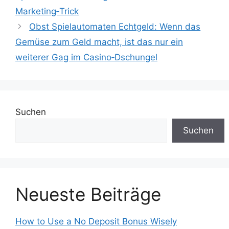
Marketing‑Trick
Obst Spielautomaten Echtgeld: Wenn das
Gemüse zum Geld macht, ist das nur ein
weiterer Gag im Casino‑Dschungel
Suchen
Suchen
Neueste Beiträge
How to Use a No Deposit Bonus Wisely