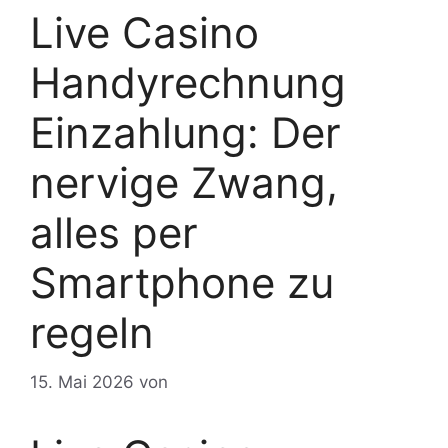
Live Casino
Handyrechnung
Einzahlung: Der
nervige Zwang,
alles per
Smartphone zu
regeln
15. Mai 2026
von