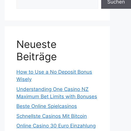
Suchen
Neueste
Beiträge
How to Use a No Deposit Bonus
Wisely
Understanding One Casino NZ
Maximum Bet Limits with Bonuses
Beste Online Spielcasinos
Schnellste Casinos Mit Bitcoin
Online Casino 30 Euro Einzahlung