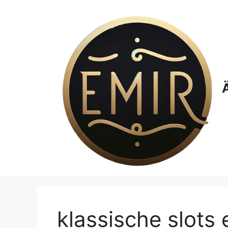
Zum
Inhalt
springen
klassische slots