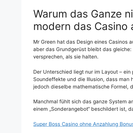
Warum das Ganze nic
modern das Casino 
Mr Green hat das Design eines Casinos a
aber das Grundgerüst bleibt das gleiche:
versprechen, als sie halten.
Der Unterschied liegt nur im Layout – ein
Soundeffekte und die Illusion, dass man h
jedoch dieselbe mathematische Formel, di
Manchmal fühlt sich das ganze System an 
einem „Sonderangebot“ beschildert ist, das
Super Boss Casino ohne Anzahlung Bonusc