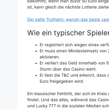
bekommt, wenn man zuvor 50 Euro eingeza
ist, kann gleich die nächste Lotterie ziehe
Der kalte Truthahn: warum das beste casin
Wie ein typischer Spieler
Er registriert sich wegen eines ve
Er muss einen Mindesteinsatz von 2
aktivieren.
Er verliert das Geld innerhalb von fü
Sturm über das Casino weht.
Er liest die T&C und erkennt, das
Euro freigegeben wird.
Ein klassischer Fehltritt, der sich im Kre
findet. Und das alles, während das Casin
und Lucky 777 in die sozialen Medien sch