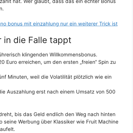
hlt hat. Wer glaubt, dass das ein echter Bonus
n.
o bonus mit einzahlung nur ein weiterer Trick ist
 in die Falle tappt
rführerisch klingenden Willkommensbonus.
0 Euro erreichen, um den ersten „freien“ Spin zu
nf Minuten, weil die Volatilität plötzlich wie ein
s die Auszahlung erst nach einem Umsatz von 500
is dreht, bis das Geld endlich den Weg nach hinten
o seine Werbung über Klassiker wie Fruit Machine
aufelt.