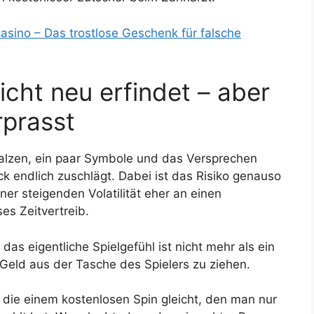
sino – Das trostlose Geschenk für falsche
icht neu erfindet – aber
rprasst
Walzen, ein paar Symbole und das Versprechen
k endlich zuschlägt. Dabei ist das Risiko genauso
er steigenden Volatilität eher an einen
ses Zeitvertreib.
 das eigentliche Spielgefühl ist nicht mehr als ein
 Geld aus der Tasche des Spielers zu ziehen.
, die einem kostenlosen Spin gleicht, den man nur